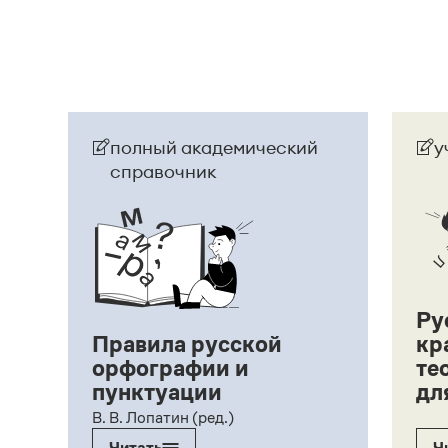
Страница ответа
полный академический
у
справочник
Ру
Правила русской
кр
орфографии и
те
пунктуации
дл
ий,
В. В. Лопатин (ред.)
Читать
Ч