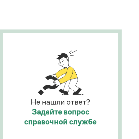
Рекомендуем
Учебник Грамоты
Правила русского языка: от азов до тонкостей
Интерактивные упражнения: от простого к
сложному
Скороговорки
Издательство
Словари
Научпоп
Не нашли ответ?
Учебники и справочники
Все книги
Задайте вопрос
справочной службе