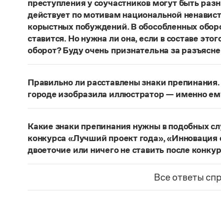
преступления у соучастников могут быть раз
действует по мотивам национальной ненавист
корыстных побуждений. В обособленных оборо
ставится. Но нужна ли она, если в составе эт
оборот? Буду очень признательна за разъясне
«Правил русской орфографии и пунктуаци
В § 94
слова и сочетания слов, стоящие на границе 
Правильно ли расставлены знаки препинания. 
следующему за ними предложению, не отделяю
городе изобразила иллюстратор — именно ем
должно быть сорвалась ставня
(Ч.). По этому 
Нужно закрыть запятой придаточную часть:
По
Мотивы совершения преступления у соучастн
изобразила иллюстратор, — именно ему посвя
подстрекатель действует по мотивам национа
Какие знаки препинания нужны в подобных с
из корыстных побуждений
. Заметим, однако, 
Страница ответа
конкурса «Лучший проект года», «Инновация 
запятая, а другие знаки:
Мотивы совершения пр
двоеточие или ничего не ставить после конку
например, подстрекатель действует по мотив
Это так называемое эллиптическое предложен
а исполнитель — из корыстных побуждений
;
М
отсутствующим сказуемым). В них при наличии 
Все ответы сп
могут быть разными. Например, подстрекате
не нужен. В приведенном примере, однако, тир
ненависти или вражды, а исполнитель — из к
«Лучший проект года»
— название не конкурса
номинаций конкурса — «Лучший проект года», 
Страница ответа