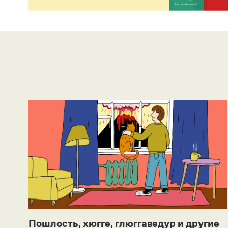
Пошлость, хюгге, глюггаведур и другие