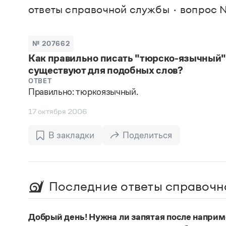
В. М
ответы справочной службы
вопрос 
Большой универсальный словарь русского языка
Спр
Сл
Русский орфографический словарь
Реда
Русское словесное ударение
Современный словарь иностранных слов
Вс
№ 207662
Все
Словарь антонимов
Как правильно писать "тюрско-язычный"
Словарь методических терминов
существуют для подобных слов?
Словарь русских имён
Словарь синонимов
ОТВЕТ
Словарь собственных имён
Правильно: тюркоязычный.
Словарь трудностей русского языка
Управление в русском языке
17 октября 2006
Словари русского языка как государственного
В закладки
Поделиться
Последние ответы справочн
Добрый день! Нужна ли запятая после наприм