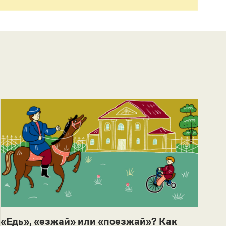
«Едь», «езжай» или «поезжай»? Как