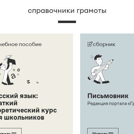
справочники грамоты
чебное пособие
сборник
сский язык:
Письмовник
аткий
Редакция портала «Г
оретический курс
я школьников
итать
Читать