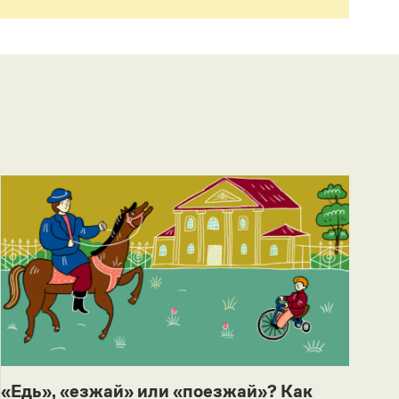
«Едь», «езжай» или «поезжай»? Как