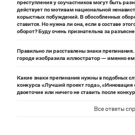
преступления у соучастников могут быть раз
действует по мотивам национальной ненавист
корыстных побуждений. В обособленных оборо
ставится. Но нужна ли она, если в составе эт
оборот? Буду очень признательна за разъясне
«Правил русской орфографии и пунктуаци
В § 94
слова и сочетания слов, стоящие на границе 
Правильно ли расставлены знаки препинания. 
следующему за ними предложению, не отделяю
городе изобразила иллюстратор — именно ем
должно быть сорвалась ставня
(Ч.). По этому 
Нужно закрыть запятой придаточную часть:
По
Мотивы совершения преступления у соучастн
изобразила иллюстратор, — именно ему посвя
подстрекатель действует по мотивам национа
Какие знаки препинания нужны в подобных с
из корыстных побуждений
. Заметим, однако, 
Страница ответа
конкурса «Лучший проект года», «Инновация 
запятая, а другие знаки:
Мотивы совершения пр
двоеточие или ничего не ставить после конку
например, подстрекатель действует по мотив
Это так называемое эллиптическое предложен
а исполнитель — из корыстных побуждений
;
М
отсутствующим сказуемым). В них при наличии 
Все ответы сп
могут быть разными. Например, подстрекате
не нужен. В приведенном примере, однако, тир
ненависти или вражды, а исполнитель — из к
«Лучший проект года»
— название не конкурса
номинаций конкурса — «Лучший проект года», 
Страница ответа