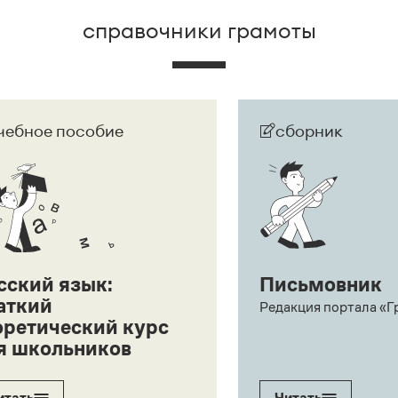
справочники грамоты
чебное пособие
сборник
сский язык:
Письмовник
аткий
Редакция портала «Г
оретический курс
я школьников
итать
Читать