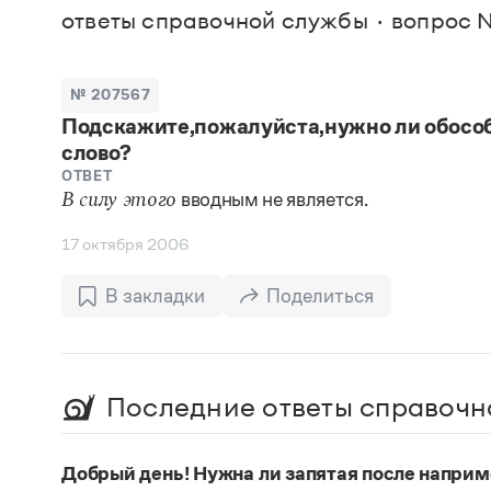
В. М
ответы справочной службы
вопрос 
Большой универсальный словарь русского языка
Спр
Сл
Русский орфографический словарь
Реда
Русское словесное ударение
Современный словарь иностранных слов
Вс
№ 207567
Все
Словарь антонимов
Подскажите,пожалуйста,нужно ли обособл
Словарь методических терминов
слово?
Словарь русских имён
Словарь синонимов
ОТВЕТ
Словарь собственных имён
вводным не является.
В силу этого
Словарь трудностей русского языка
Управление в русском языке
17 октября 2006
Словари русского языка как государственного
В закладки
Поделиться
Последние ответы справочн
Добрый день! Нужна ли запятая после наприм