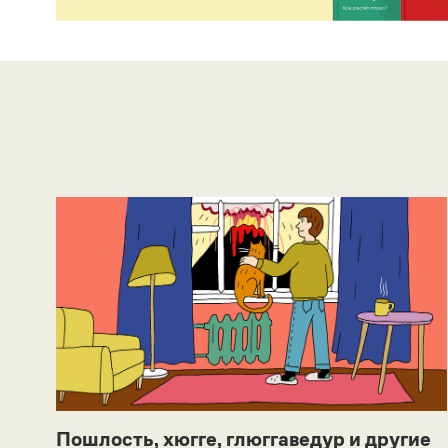
Пошлость, хюгге, глюггаведур и другие