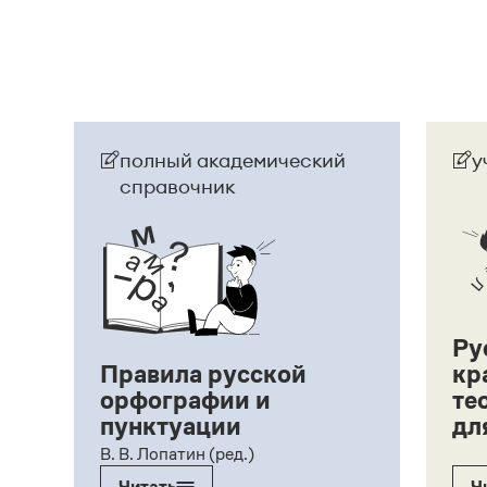
Страница ответа
полный академический
у
справочник
Ру
Правила русской
кр
орфографии и
те
пунктуации
дл
ий,
В. В. Лопатин (ред.)
Читать
Ч