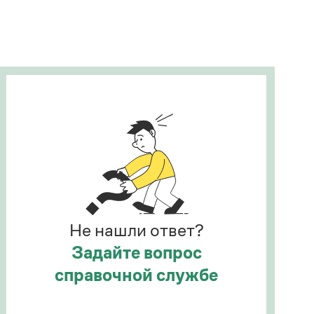
Рекомендуем
Учебник Грамоты
Правила русского языка: от азов до тонкостей
Интерактивные упражнения: от простого к
сложному
Скороговорки
Издательство
Словари
Научпоп
Не нашли ответ?
Учебники и справочники
Все книги
Задайте вопрос
справочной службе