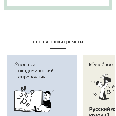
справочники грамоты
полный
учебное 
академический
справочник
Русский я
краткий