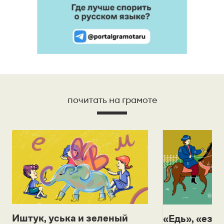
почитать на грамоте
Иштук, уська и зеленый
«Едь», «езж