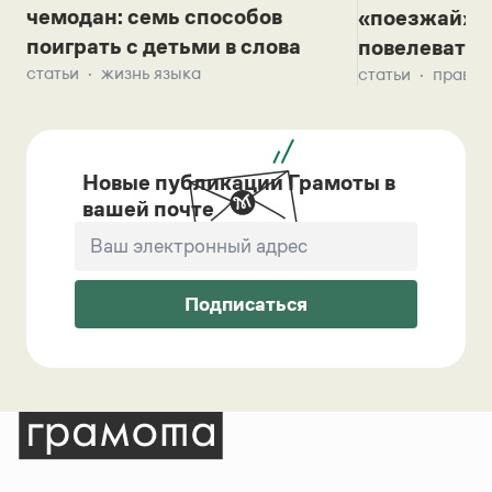
чемодан: семь способов
«поезжай»? 
поиграть с детьми в слова
повелевать 
статьи
жизнь языка
статьи
правил
Новые публикации Грамоты в
вашей почте
Подписаться