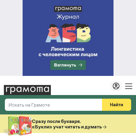
Найти
Искать на Грамоте
Везде
Справочная служба