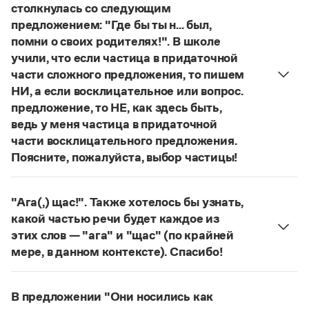
Управление в русском языке
Правила русской орфографии и пунктуации
столкнулась со следующим
Словари русского языка как государственного
Словарь русских имён
(1956)
предложением: "Где бы ты н... был,
Словарь методических терминов
помни о своих родителях!". В школе
учили, что если частица в придаточной
Справочники
части сложного предложения, то пишем
НИ, а если восклицательное или вопрос.
Правила русской орфографии и пунктуации
предложение, то НЕ, как здесь быть,
Русский язык. Краткий теоретический курс
для школьников
ведь у меня частица в придаточной
Письмовник
части восклицательного предложения.
Справочник по пунктуации
Поясните, пожалуйста, выбор частицы!
Словарь-справочник трудностей
Правильно:
Где бы ты ни был, помни о своих
Справочник по фразеологии
родителях!
Частица
не
пишется в независимых
Азбучные истины
"Ага(,) щас!". Также хотелось бы узнать,
Словарь-справочник непростые слова
восклицательных предложениях:
Где ты только
какой частью речи будет каждое из
Все справочники портала
не был!
этих слов — "ага" и "щас" (по крайней
Страница ответа
мере, в данном контексте). Спасибо!
частица
Ага
—
, которая в данном случае
Журнал
используется для эмоционального усиления
В предложении "Они носились как
Новости и события
отказа говорящего поверить в достоверность