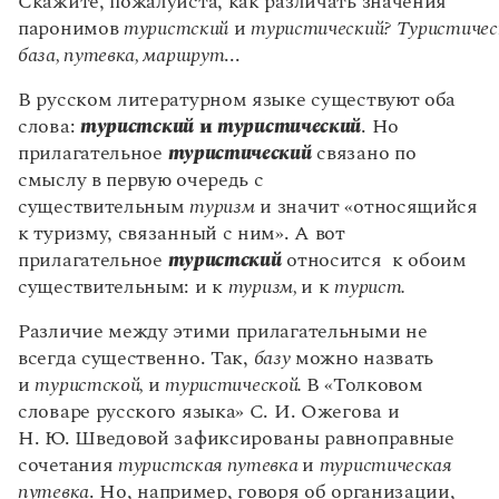
Управление в русском языке
Правила русской орфографии и пунктуации
Словари русского языка как государственного
В русском литературном языке существуют оба
Словарь русских имён
(1956)
слова:
туристский
и
туристический
. Но
Словарь методических терминов
прилагательное
туристический
связано по
Справочники
смыслу в первую очередь с
существительным
туризм
и значит «относящийся
Правила русской орфографии и пунктуации
к туризму, связанный с ним». А вот
Русский язык. Краткий теоретический курс
прилагательное
туристский
относится к обоим
для школьников
существительным: и к
туризм,
и к
турист.
Письмовник
Справочник по пунктуации
Различие между этими прилагательными не
Словарь-справочник трудностей
Справочник по фразеологии
всегда существенно. Так,
базу
можно назвать
Азбучные истины
и
туристской,
и
туристической.
В «Толковом
Словарь-справочник непростые слова
словаре русского языка» С. И. Ожегова и
Все справочники портала
Н. Ю. Шведовой зафиксированы равноправные
сочетания
туристская путевка
и
туристическая
путевка
. Но, например, говоря об организации,
Журнал
фирме используют только слово
туристический:
туристическая фирма, туристическая компания
. В
Новости и события