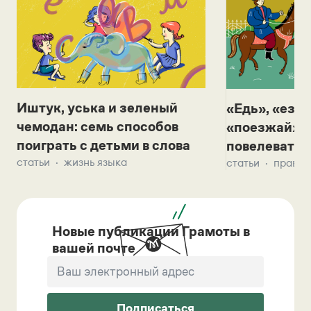
Иштук, уська и зеленый
«Едь», «езж
чемодан: семь способов
«поезжай»? 
поиграть с детьми в слова
повелевать 
статьи
жизнь языка
статьи
правил
Новые публикации Грамоты в
вашей почте
Подписаться