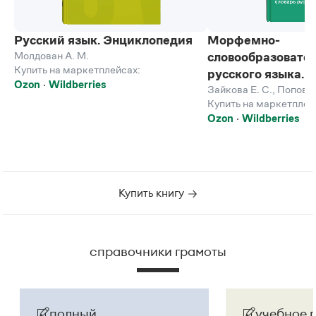
Молдован А. М.
словообразовате
Купить на маркетплейсах:
русского языка. 
Ozon
Wildberries
Зайкова Е. С.
,
Попова 
Купить на маркетплей
Ozon
Wildberries
Купить книгу
справочники грамоты
полный
учебное 
академический
справочник