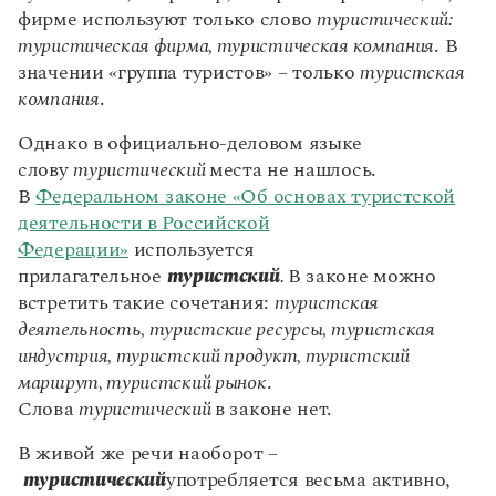
значении «группа туристов» – только
туристская
Статьи
компания
.
Монологи
Интервью
Однако в официально-деловом языке
Лекции и подкасты
слову
туристический
места не нашлось.
Рекомендуем
В
Федеральном законе «Об основах туристской
деятельности в Российской
Федерации»
используется
Учебник Грамоты
прилагательное
туристский
.
В законе можно
встретить такие сочетания:
туристская
Правила русского языка: от азов до тонкостей
Интерактивные упражнения: от простого к сложному
деятельность, туристские ресурсы, туристская
Скороговорки
индустрия, туристский продукт, туристский
маршрут, туристский рынок
.
Слова
туристический
в законе нет.
Издательство
В живой же речи наоборот –
туристический
употребляется весьма активно,
Словари
Научпоп
даже там, где мы бы ожидали увидеть
Учебники и справочники
слово
туристский.
Надо заметить, что в
Все книги
слове
туристский
наблюдается стечение четырех