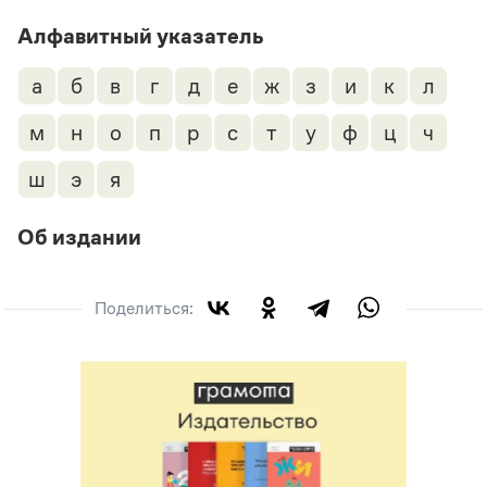
а
б
в
г
д
е
ж
з
и
к
л
м
н
о
п
р
с
т
у
ф
ц
ч
ш
э
я
Об издании
Поделиться: