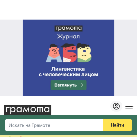
Найти
Искать на Грамоте
Везде
Справочная служба