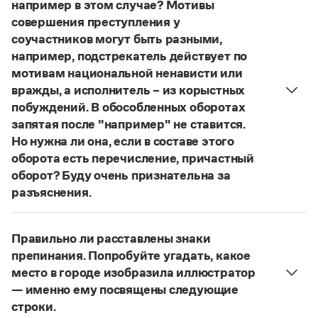
Управление в русском языке
Правила русской орфографии и пунктуации
например в этом случае? Мотивы
Словари русского языка как государственного
Словарь русских имён
(1956)
совершения преступления у
Словарь методических терминов
соучастников могут быть разными,
например, подстрекатель действует по
Справочники
мотивам национальной ненависти или
вражды, а исполнитель – из корыстных
Правила русской орфографии и пунктуации
побуждений. В обособленных оборотах
Русский язык. Краткий теоретический курс
запятая после "например" не ставится.
для школьников
Письмовник
Но нужна ли она, если в составе этого
Справочник по пунктуации
оборота есть перечисление, причастный
Словарь-справочник трудностей
оборот? Буду очень признательна за
Справочник по фразеологии
разъяснения.
Азбучные истины
«Правил русской орфографии и пунктуации»
В § 94
Словарь-справочник непростые слова
Все справочники портала
под ред. В. В. Лопатина говорится, что вводные
Правильно ли расставлены знаки
слова и сочетания слов, стоящие на границе
препинания. Попробуйте угадать, какое
частей сложного предложения и относящиеся к
место в городе изобразила иллюстратор
следующему за ними предложению,
Журнал
— именно ему посвящены следующие
не отделяются от него запятой:
Послышался
строки.
Новости и события
резкий стук, должно быть сорвалась ставня
(Ч.).