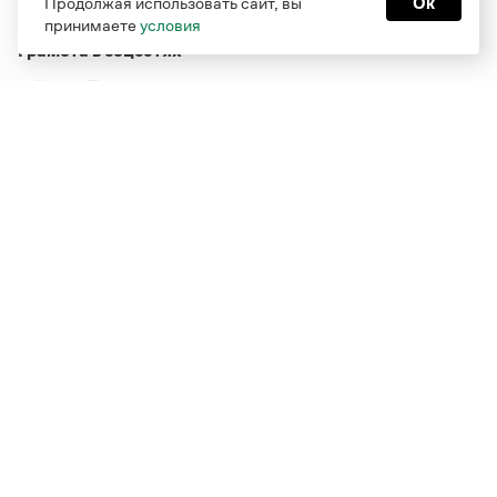
Продолжая использовать сайт, вы
Ок
принимаете
условия
Грамота в соцсетях
Функционирует при финансовой поддержке Министерства
цифрового развития, связи и массовых коммуникаций
Российской Федерации
Перейти на старую версию
Грамоты
© Грамота.ru, 2000 – 2026
Свидетельство о регистрации СМИ: ЭЛ № ФС 77 - 84700,
выдано 10.02.2023
Дизайн — Мария Екимова /
Мотка
Реклама