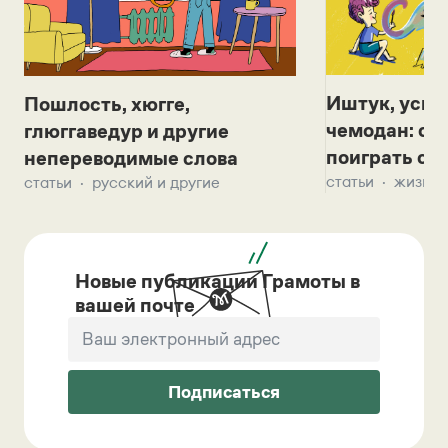
Иштук, уськ
Пошлость, хюгге,
чемодан: се
глюггаведур и другие
поиграть с д
непереводимые слова
статьи
жизнь 
статьи
русский и другие
Новые публикации Грамоты в
вашей почте
Подписаться