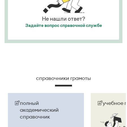
Страница ответа
Страница ответа
Не нашли ответ?
Задайте вопрос
справочной службе
справочники грамоты
полный
учебное 
академический
справочник