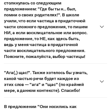
Управление в русском языке
Правила русской орфографии и пунктуации
столкнулась со следующим
Словари русского языка как государственного
Словарь русских имён
(1956)
предложением: "Где бы ты н... был,
Словарь методических терминов
помни о своих родителях!". В школе
учили, что если частица в придаточной
Справочники
части сложного предложения, то пишем
НИ, а если восклицательное или вопрос.
Правила русской орфографии и пунктуации
предложение, то НЕ, как здесь быть,
Русский язык. Краткий теоретический курс
для школьников
ведь у меня частица в придаточной
Письмовник
части восклицательного предложения.
Справочник по пунктуации
Поясните, пожалуйста, выбор частицы!
Словарь-справочник трудностей
Правильно:
Где бы ты ни был, помни о своих
Справочник по фразеологии
родителях!
Частица
не
пишется в независимых
Азбучные истины
"Ага(,) щас!". Также хотелось бы узнать,
Словарь-справочник непростые слова
восклицательных предложениях:
Где ты только
какой частью речи будет каждое из
Все справочники портала
не был!
этих слов — "ага" и "щас" (по крайней
Страница ответа
мере, в данном контексте). Спасибо!
частица
Ага
—
, которая в данном случае
Журнал
используется для эмоционального усиления
В предложении "Они носились как
Новости и события
отказа говорящего поверить в достоверность