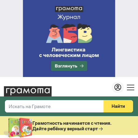
Найти
Искать на Грамоте
Везде
Справочная служба