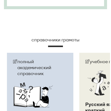
справочники грамоты
полный
учебное 
академический
справочник
Русский я
краткий