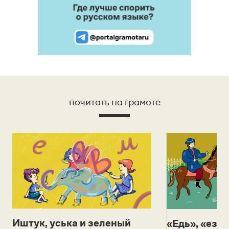
почитать на грамоте
Иштук, уська и зеленый
«Едь», «езж