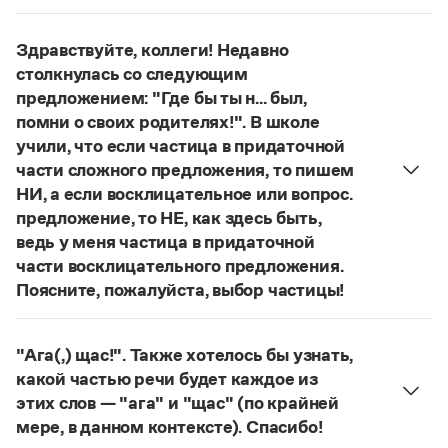
Управление в русском языке
Правила русской орфографии и пунктуации
В научных текстах неологизм, используемый для
Словари русского языка как государственного
Словарь русских имён
(1956)
обозначения теории игры и связанных с нею
Здравствуйте, коллеги! Недавно
Словарь методических терминов
понятий, представлен в двух вариантах:
лудология
столкнулась со следующим
и
людология
(от лат. ludus — 'игра').
Справочники
предложением: "Где бы ты н... был,
О «правильном» варианте слова можно говорить,
помни о своих родителях!". В школе
если оно кодифицировано в нормативных
Правила русской орфографии и пунктуации
учили, что если частица в придаточной
словарях русского языка. Пока же такой
Русский язык. Краткий теоретический курс
части сложного предложения, то пишем
для школьников
словарной фиксацией мы не располагаем.
НИ, а если восклицательное или вопрос.
Письмовник
Страница ответа
предложение, то НЕ, как здесь быть,
Справочник по пунктуации
Словарь-справочник трудностей
ведь у меня частица в придаточной
Справочник по фразеологии
части восклицательного предложения.
Азбучные истины
Поясните, пожалуйста, выбор частицы!
Словарь-справочник непростые слова
Правильно:
Где бы ты ни был, помни о своих
Все справочники портала
родителях!
Частица
не
пишется в независимых
"Ага(,) щас!". Также хотелось бы узнать,
восклицательных предложениях:
Где ты только
какой частью речи будет каждое из
не был!
Журнал
этих слов — "ага" и "щас" (по крайней
Страница ответа
мере, в данном контексте). Спасибо!
Новости и события