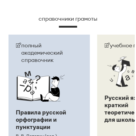
справочники грамоты
полный
учебное 
академический
справочник
Русский я
краткий
Правила русской
теоретиче
орфографии и
для школь
пунктуации
В. В. Лопатин (ред.)