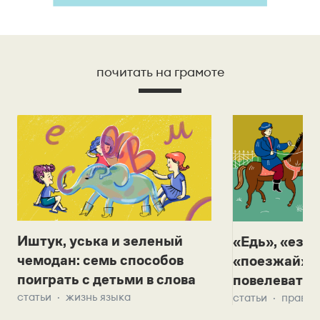
почитать на грамоте
Иштук, уська и зеленый
«Едь», «езж
чемодан: семь способов
«поезжай»? 
поиграть с детьми в слова
повелевать 
статьи
жизнь языка
статьи
правил