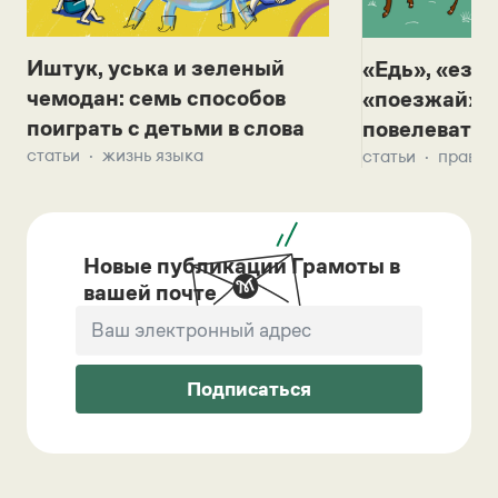
Иштук, уська и зеленый
«Едь», «езж
чемодан: семь способов
«поезжай»? 
поиграть с детьми в слова
повелевать 
статьи
жизнь языка
статьи
правил
Новые публикации Грамоты в
вашей почте
Подписаться