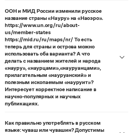
Управление в русском языке
Правила русской орфографии и пунктуации
Словари русского языка как государственного
Словарь русских имён
(1956)
ООН и МИД России изменили русское
Словарь методических терминов
название страны «Науру» на «Наоэро».
https://www.un.org/ru/about-
Справочники
us/member-states
https://mid.ru/ru/maps/nr/ То есть
Правила русской орфографии и пунктуации
теперь для страны и острова можно
Русский язык. Краткий теоретический курс
для школьников
использовать оба варианта? А что
Письмовник
делать с названием жителей и народа
Справочник по пунктуации
«науру», «наурцами»,«науруанцами»,
Словарь-справочник трудностей
прилагательным «науруанский» и
Справочник по фразеологии
полезным ископаемым «науруит»?
Азбучные истины
Словарь-справочник непростые слова
Интересует корректное написание в
Все справочники портала
научно-популярных и научных
публикациях.
Изменение касается только официального
Журнал
названия государства. Все остальные слова,
Как правильно употреблять в русском
образованные от топонима
Науру
, никуда из
языке: чуваш или чувашин? Допустимы
Новости и события
русского языка не делись и по-прежнему могут