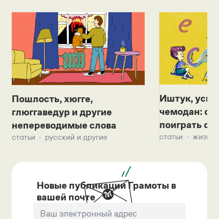
Иштук, уськ
Пошлость, хюгге,
чемодан: се
глюггаведур и другие
поиграть с д
непереводимые слова
статьи
жизнь 
статьи
русский и другие
Новые публикации Грамоты в
вашей почте