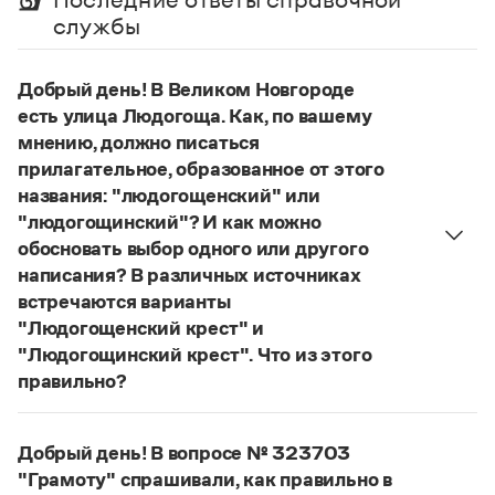
Управление в русском языке
Правила русской орфографии и пунктуации
Словари русского языка как государственного
службы
Словарь русских имён
(1956)
Словарь методических терминов
Добрый день! В Великом Новгороде
Справочники
есть улица Людогоща. Как, по вашему
мнению, должно писаться
Правила русской орфографии и пунктуации
прилагательное, образованное от этого
Русский язык. Краткий теоретический курс
названия: "людогощенский" или
для школьников
Письмовник
"людогощинский"? И как можно
Справочник по пунктуации
обосновать выбор одного или другого
Словарь-справочник трудностей
написания? В различных источниках
Справочник по фразеологии
встречаются варианты
Азбучные истины
"Людогощенский крест" и
Словарь-справочник непростые слова
Все справочники портала
"Людогощинский крест". Что из этого
правильно?
Есть орфографическое правило:
в прилагательных, образованных от
Журнал
Добрый день! В вопросе № 323703
географических названий на -
а
(-
я
), пишется
"Грамоту" спрашивали, как правильно в
Новости и события
суффикс -
инск
-. Правильно:
Людогоща
—