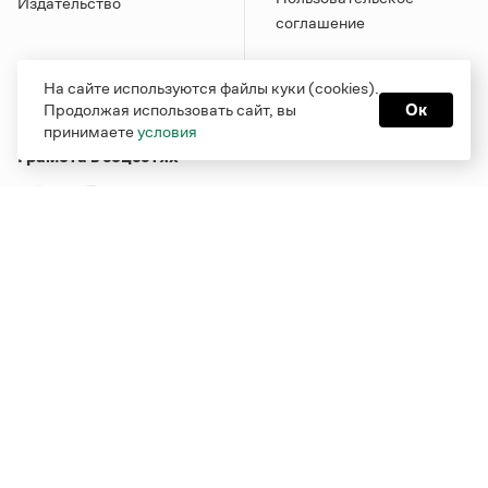
Издательство
соглашение
На сайте используются файлы куки (cookies).
Продолжая использовать сайт, вы
Ок
принимаете
условия
Грамота в соцсетях
Функционирует при финансовой поддержке Министерства
цифрового развития, связи и массовых коммуникаций
Российской Федерации
Перейти на старую версию
Грамоты
© Грамота.ru, 2000 – 2026
Свидетельство о регистрации СМИ: ЭЛ № ФС 77 - 84700,
выдано 10.02.2023