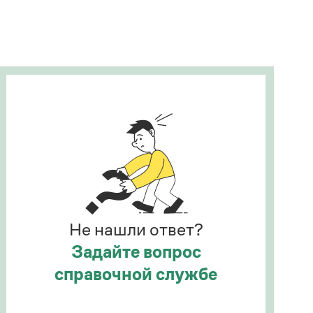
Рекомендуем
Учебник Грамоты
Правила русского языка: от азов до тонкостей
Интерактивные упражнения: от простого к
сложному
Скороговорки
Издательство
Словари
Научпоп
Не нашли ответ?
Учебники и справочники
Все книги
Задайте вопрос
справочной службе