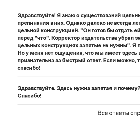
Нет, не существует и не существовало. Это вы
Страница ответа
Здравствуйте! Я знаю о существований цельн
препинания в них. Однако далеко не всегда ле
цельной конструкцией. "Он готов бы отдать ей
перед "что". Корректор издательства убрал з
цельных конструкциях запятые не нужны". Я п
Но у меня нет ощущения, что мы имеет здесь
признательна за быстрый ответ. Если можно, 
спасибо!
Действительно, в данном случае не приходитс
(термин из справочника по пунктуации Д. Э. Ро
Здравствуйте. Здесь нужна запятая и почему?
— сложноподчиненное местоименно-соотносит
Спасибо!
всё
.
Запятая нужна, она отделяет части сложнопод
Страница ответа
представляет собой инфинитивное предложени
Все ответы сп
Страница ответа