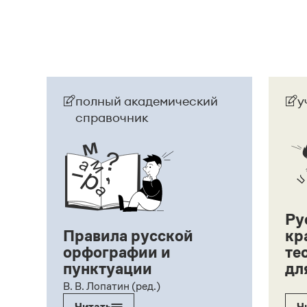
полный академический
у
справочник
Ру
Правила русской
кр
орфографии и
те
пунктуации
дл
ий,
В. В. Лопатин (ред.)
Читать
Ч