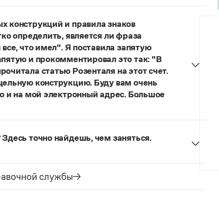
думанное слово.
ых конструкций и правила знаков
гко определить, является ли фраза
 все, что имел". Я поставила запятую
апятую и прокомментировал это так: "В
рочитала статью Розенталя на этот счет.
 цельную конструкцию. Буду вам очень
то и на мой электронный адрес. Большое
я говорить о цельном по смыслу выражении
зенталя).
Он готов был отдать ей всё, что имел
 Здесь точно найдешь, чем заняться.
ельное предложение с соотносительным словом
чиненного предложения (придаточная часть
е).
равочной службы