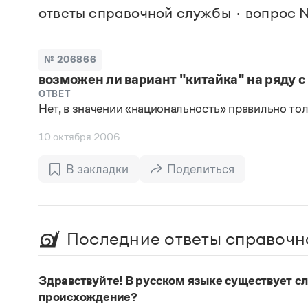
В. М
ответы справочной службы
вопрос 
Большой универсальный словарь русского языка
Спр
Сл
Русский орфографический словарь
Реда
Русское словесное ударение
Современный словарь иностранных слов
Вс
№ 206866
Все
Словарь антонимов
возможен ли вариант "китайка" на ряду с
Словарь методических терминов
Словарь русских имён
ОТВЕТ
Нет, в значении «национальность» правильно то
Словарь синонимов
Словарь собственных имён
Словарь трудностей русского языка
10 октября 2006
Управление в русском языке
Словари русского языка как государственного
В закладки
Поделиться
Последние ответы справочн
Здравствуйте! В русском языке существует сло
происхождение?