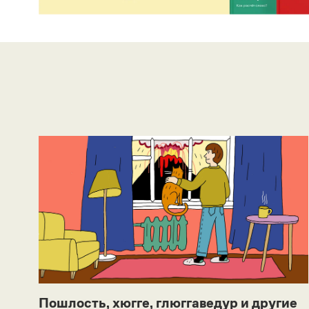
Пошлость, хюгге, глюггаведур и другие