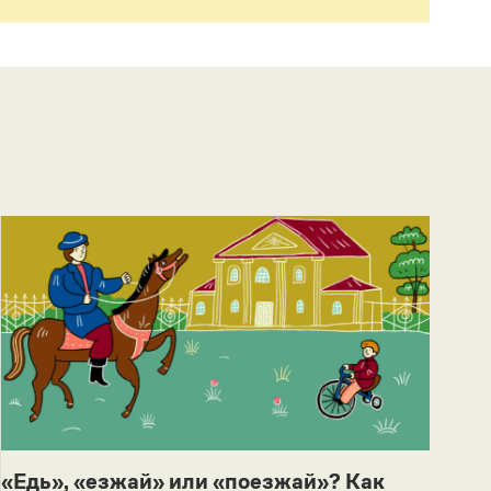
«Едь», «езжай» или «поезжай»? Как