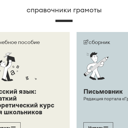
справочники грамоты
чебное пособие
сборник
сский язык:
Письмовник
аткий
Редакция портала «Г
оретический курс
я школьников
итать
Читать