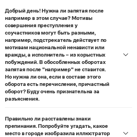
Управление в русском языке
Правила русской орфографии и пунктуации
Словари русского языка как государственного
Словарь русских имён
(1956)
Добрый день! Нужна ли запятая после
Словарь методических терминов
например в этом случае? Мотивы
совершения преступления у
Справочники
соучастников могут быть разными,
например, подстрекатель действует по
Правила русской орфографии и пунктуации
мотивам национальной ненависти или
Русский язык. Краткий теоретический курс
для школьников
вражды, а исполнитель – из корыстных
Письмовник
побуждений. В обособленных оборотах
Справочник по пунктуации
запятая после "например" не ставится.
Словарь-справочник трудностей
Но нужна ли она, если в составе этого
Справочник по фразеологии
оборота есть перечисление, причастный
Азбучные истины
Словарь-справочник непростые слова
оборот? Буду очень признательна за
Все справочники портала
разъяснения.
«Правил русской орфографии и пунктуации»
В § 94
под ред. В. В. Лопатина говорится, что вводные
Правильно ли расставлены знаки
Журнал
слова и сочетания слов, стоящие на границе
препинания. Попробуйте угадать, какое
частей сложного предложения и относящиеся к
место в городе изобразила иллюстратор
Новости и события
следующему за ними предложению,