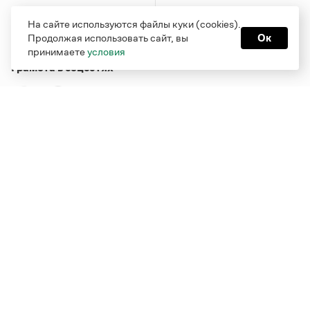
На сайте используются файлы куки (cookies).
Продолжая использовать сайт, вы
Ок
принимаете
условия
Грамота в соцсетях
Функционирует при финансовой поддержке Министерства
цифрового развития, связи и массовых коммуникаций
Российской Федерации
Перейти на старую версию
Грамоты
© Грамота.ru, 2000 – 2026
Свидетельство о регистрации СМИ: ЭЛ № ФС 77 - 84700,
выдано 10.02.2023
Дизайн — Мария Екимова /
Мотка