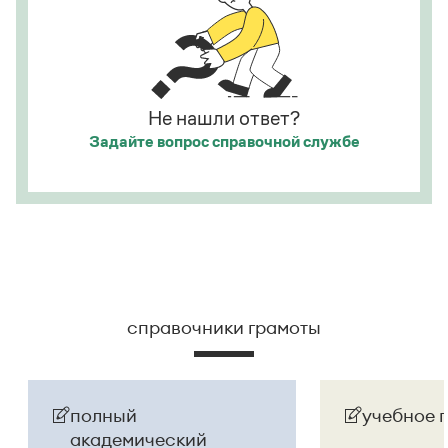
номинаций конкурса — «Лучший проект года»,
национальной ненависти или вражды,
«Инновация сезона» и «Признание аудитории»
.
а исполнитель — из корыстных побуждений
.
Страница ответа
Страница ответа
Не нашли ответ?
Задайте вопрос
справочной службе
справочники грамоты
полный
учебное 
академический