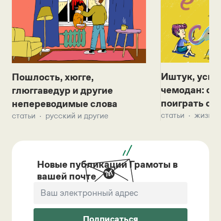
Иштук, уськ
Пошлость, хюгге,
чемодан: се
глюггаведур и другие
поиграть с д
непереводимые слова
статьи
жизнь 
статьи
русский и другие
Новые публикации Грамоты в
вашей почте
Подписаться