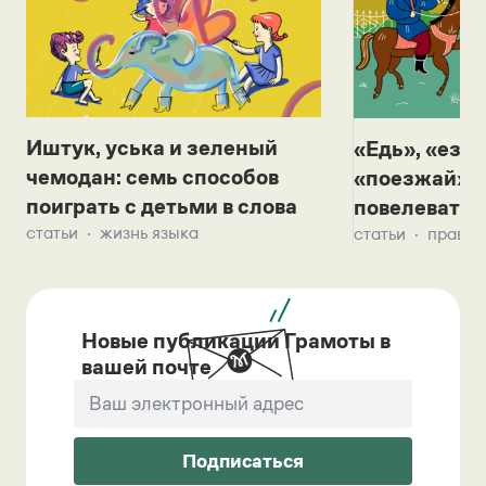
Иштук, уська и зеленый
«Едь», «езж
чемодан: семь способов
«поезжай»? 
поиграть с детьми в слова
повелевать 
статьи
жизнь языка
статьи
правил
Новые публикации Грамоты в
вашей почте
Подписаться