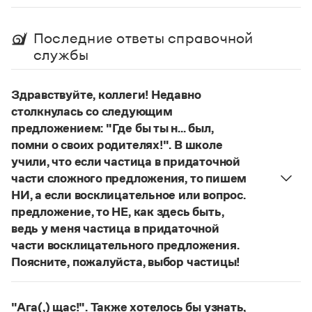
Управление в русском языке
Правила русской орфографии и пунктуации
Словари русского языка как государственного
Словарь русских имён
(1956)
Последние ответы справочной
Словарь методических терминов
службы
Справочники
Здравствуйте, коллеги! Недавно
Правила русской орфографии и пунктуации
Русский язык. Краткий теоретический курс
столкнулась со следующим
для школьников
предложением: "Где бы ты н... был,
Письмовник
помни о своих родителях!". В школе
Справочник по пунктуации
учили, что если частица в придаточной
Словарь-справочник трудностей
части сложного предложения, то пишем
Справочник по фразеологии
Азбучные истины
НИ, а если восклицательное или вопрос.
Словарь-справочник непростые слова
предложение, то НЕ, как здесь быть,
Все справочники портала
ведь у меня частица в придаточной
части восклицательного предложения.
Поясните, пожалуйста, выбор частицы!
Журнал
Правильно:
Где бы ты ни был, помни о своих
родителях!
Частица
не
пишется в независимых
Новости и события
"Ага(,) щас!". Также хотелось бы узнать,