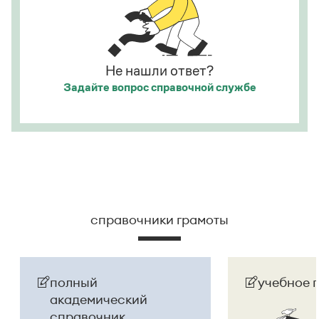
сумасшедшего.
Страница ответа
Не нашли ответ?
Задайте вопрос
справочной службе
справочники грамоты
полный
учебное 
академический
справочник