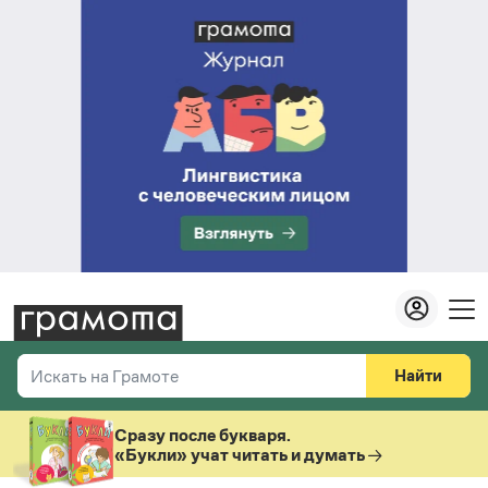
Найти
Искать на Грамоте
Везде
Справочная служба