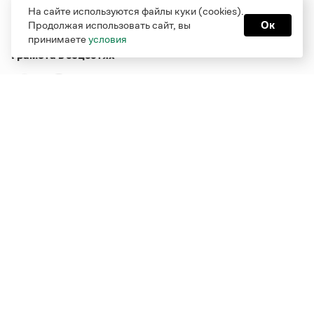
На сайте используются файлы куки (cookies).
Продолжая использовать сайт, вы
Ок
принимаете
условия
Грамота в соцсетях
Функционирует при финансовой поддержке Министерства
цифрового развития, связи и массовых коммуникаций
Российской Федерации
Перейти на старую версию
Грамоты
© Грамота.ru, 2000 – 2026
Свидетельство о регистрации СМИ: ЭЛ № ФС 77 - 84700,
выдано 10.02.2023
Дизайн — Мария Екимова /
Мотка