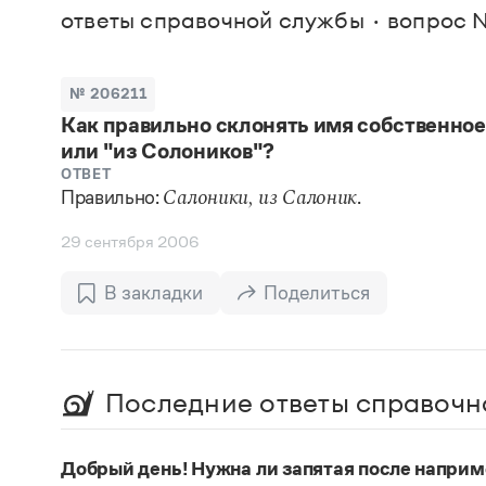
В. М
ответы справочной службы
вопрос №
Большой универсальный словарь русского языка
Спр
Сл
Русский орфографический словарь
Реда
Русское словесное ударение
Современный словарь иностранных слов
Вс
№ 206211
Все
Словарь антонимов
Как правильно склонять имя собственное
Словарь методических терминов
или "из Солоников"?
Словарь русских имён
Словарь синонимов
ОТВЕТ
Словарь собственных имён
Правильно:
.
Салоники, из Салоник
Словарь трудностей русского языка
Управление в русском языке
29 сентября 2006
Словари русского языка как государственного
В закладки
Поделиться
Последние ответы справочн
Добрый день! Нужна ли запятая после наприм