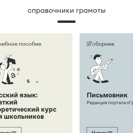
справочники грамоты
чебное пособие
сборник
сский язык:
Письмовник
аткий
Редакция портала «Г
оретический курс
я школьников
итать
Читать