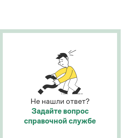
Рекомендуем
Учебник Грамоты
Правила русского языка: от азов до тонкостей
Интерактивные упражнения: от простого к
сложному
Скороговорки
Издательство
Словари
Научпоп
Не нашли ответ?
Учебники и справочники
Все книги
Задайте вопрос
справочной службе