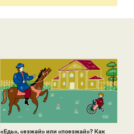
«Едь», «езжай» или «поезжай»? Как