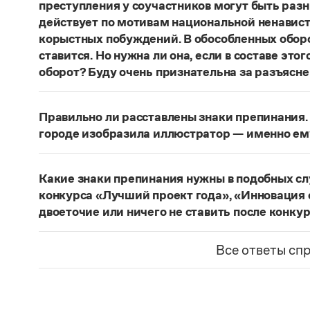
преступления у соучастников могут быть раз
действует по мотивам национальной ненавист
корыстных побуждений. В обособленных оборо
ставится. Но нужна ли она, если в составе эт
оборот? Буду очень признательна за разъясне
«Правил русской орфографии и пунктуаци
В § 94
слова и сочетания слов, стоящие на границе 
Правильно ли расставлены знаки препинания. 
следующему за ними предложению, не отделяю
городе изобразила иллюстратор — именно ем
должно быть сорвалась ставня
(Ч.). По этому 
Нужно закрыть запятой придаточную часть:
По
Мотивы совершения преступления у соучастн
изобразила иллюстратор, — именно ему посвя
подстрекатель действует по мотивам национа
Какие знаки препинания нужны в подобных с
из корыстных побуждений
. Заметим, однако, 
Страница ответа
конкурса «Лучший проект года», «Инновация 
запятая, а другие знаки:
Мотивы совершения пр
двоеточие или ничего не ставить после конку
например, подстрекатель действует по мотив
Это так называемое эллиптическое предложен
а исполнитель — из корыстных побуждений
;
М
отсутствующим сказуемым). В них при наличии 
Все ответы сп
могут быть разными. Например, подстрекате
не нужен. В приведенном примере, однако, тир
ненависти или вражды, а исполнитель — из к
«Лучший проект года»
— название не конкурса
номинаций конкурса — «Лучший проект года», 
Страница ответа