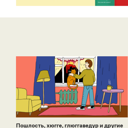
Пошлость, хюгге, глюггаведур и другие