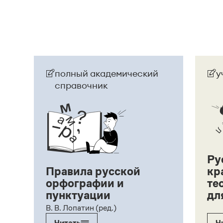
Страница ответа
полный академический
у
справочник
Ру
Правила русской
кр
орфографии и
те
пунктуации
дл
ий,
В. В. Лопатин (ред.)
Читать
Ч