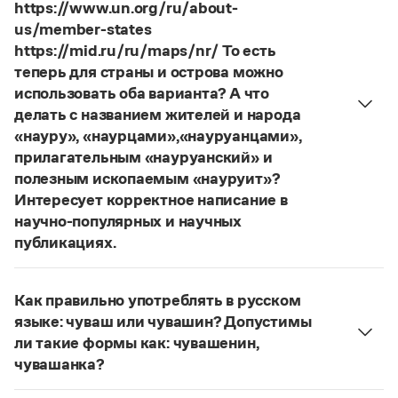
Управление в русском языке
Правила русской орфографии и пунктуации
https://www.un.org/ru/about-
Словари русского языка как государственного
Словарь русских имён
(1956)
us/member-states
Словарь методических терминов
https://mid.ru/ru/maps/nr/ То есть
теперь для страны и острова можно
Справочники
использовать оба варианта? А что
делать с названием жителей и народа
Правила русской орфографии и пунктуации
«науру», «наурцами»,«науруанцами»,
Русский язык. Краткий теоретический курс
прилагательным «науруанский» и
для школьников
Письмовник
полезным ископаемым «науруит»?
Справочник по пунктуации
Интересует корректное написание в
Словарь-справочник трудностей
научно-популярных и научных
Справочник по фразеологии
публикациях.
Азбучные истины
Изменение касается только официального
Словарь-справочник непростые слова
Все справочники портала
названия государства. Все остальные слова,
Как правильно употреблять в русском
образованные от топонима
Науру
, никуда из
языке: чуваш или чувашин? Допустимы
русского языка не делись и по-прежнему могут
ли такие формы как: чувашенин,
быть использованы в любых текстах. Здесь
Журнал
чувашанка?
можно осторожно вспомнить (хотя мы и вступаем
Правильно:
чуваши
, в единственном числе —
Новости и события
на скользкую дорожку, уводящую в бездну