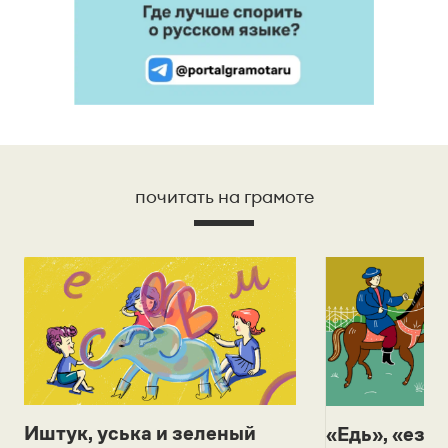
почитать на грамоте
Иштук, уська и зеленый
«Едь», «езж