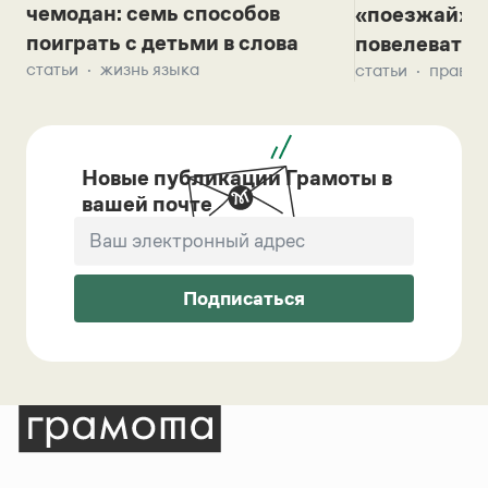
чемодан: семь способов
«поезжай»? 
поиграть с детьми в слова
повелевать 
статьи
жизнь языка
статьи
правил
Новые публикации Грамоты в
вашей почте
Подписаться