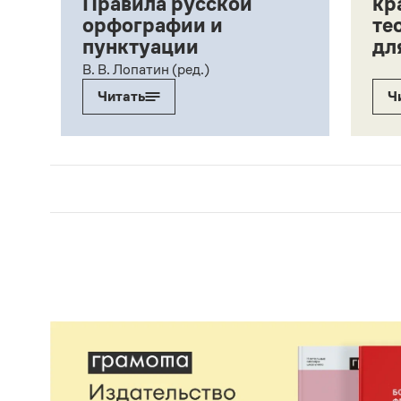
Правила русской
кр
орфографии и
те
пунктуации
дл
ий,
В. В. Лопатин (ред.)
Читать
Ч