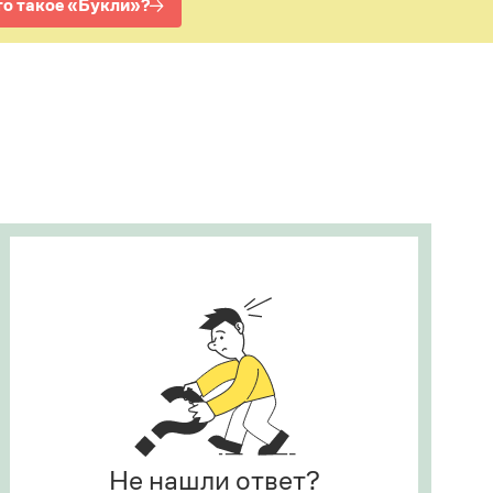
Рекомендуем
Учебник Грамоты
Правила русского языка: от азов до тонкостей
Интерактивные упражнения: от простого к
сложному
Скороговорки
Издательство
Словари
Научпоп
Учебники и справочники
Все книги
Не нашли ответ?