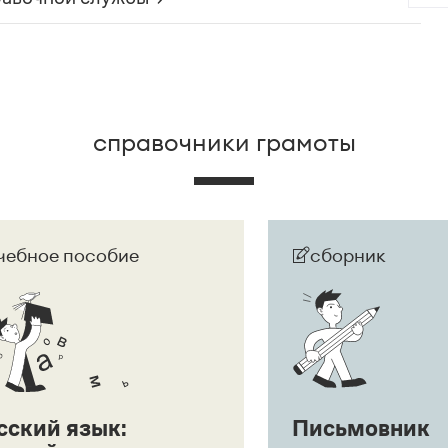
ак препинания:
Ага, щас!
;
Ага! Щас!
ая ставится, так как сравнительный оборот имеет
 развернут в придаточное предложение:
Она
дшего
.
справочники грамоты
чебное пособие
сборник
сский язык:
Письмовник