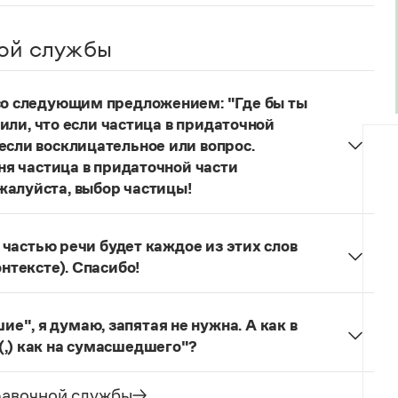
ой службы
 со следующим предложением: "Где бы ты
учили, что если частица в придаточной
если восклицательное или вопрос.
еня частица в придаточной части
жалуйста, выбор частицы!
одителях!
Частица
не
пишется в независимых
о не был!
й частью речи будет каждое из этих слов
онтексте). Спасибо!
льзуется для эмоционального усиления отказа
л. сообщения.
Щас!
— синтаксический
", я думаю, запятая не нужна. А как в
ложение) со значением категорического
(,) как на сумасшедшего"?
бо, иногда в сочетании с презрением, возмущением
как сумасшедшие
запятая не ставится, так как у
зеологический словарь. М., 2013. С. 273). Это
ение образа действия. В предложении
Она
равочной службы