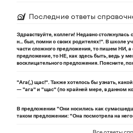
Последние ответы справочн
Здравствуйте, коллеги! Недавно столкнулась
н... был, помни о своих родителях!". В школе 
части сложного предложения, то пишем НИ, а 
предложение, то НЕ, как здесь быть, ведь у м
восклицательного предложения. Поясните, по
Правильно:
Где бы ты ни был, помни о своих р
восклицательных предложениях:
Где ты тольк
"Ага(,) щас!". Также хотелось бы узнать, како
Страница ответа
— "ага" и "щас" (по крайней мере, в данном к
частица
Ага
—
, которая в данном случае испо
говорящего поверить в достоверность какого-
В предложении "Они носились как сумасшедшие
фразеологизм (коммуникема, нечленимое пред
таком предложении: "Она посмотрела на него
отрицания, несогласия, отказа сделать что-ли
Действительно, в предложении
Они носились 
и т. п. (см.: Меликян В. Ю. Синтаксический фра
сравнительного оборота на первом плане знач
Все ответы сп