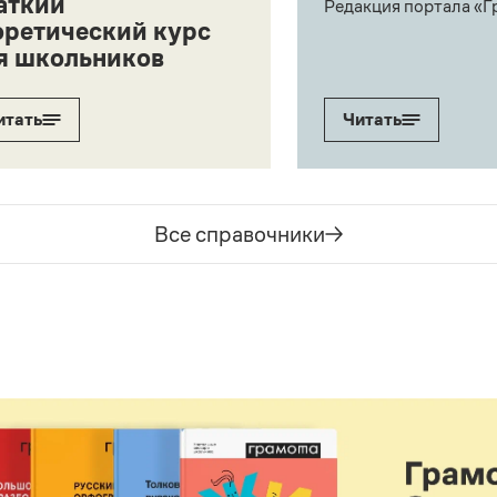
аткий
Редакция портала «Г
оретический курс
я школьников
итать
Читать
Все справочники