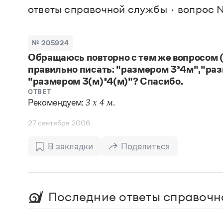
В. М
ответы справочной службы
вопрос 
Большой универсальный словарь русского языка
Спр
Сл
Русский орфографический словарь
Реда
Русское словесное ударение
Современный словарь иностранных слов
Вс
№ 205924
Все
Словарь антонимов
Обращаюсь повторно с тем же вопросом (о
Словарь методических терминов
правильно писать: "размером 3*4м","раз
Словарь русских имён
Словарь синонимов
"размером 3(м)*4(м)"? Спасибо.
Словарь собственных имён
ОТВЕТ
Словарь трудностей русского языка
Рекомендуем:
.
3 х 4 м
Управление в русском языке
Словари русского языка как государственного
27 сентября 2006
В закладки
Поделиться
Последние ответы справочн