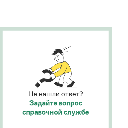
Рекомендуем
Учебник Грамоты
Правила русского языка: от азов до тонкостей
Интерактивные упражнения: от простого к
сложному
Скороговорки
Издательство
Словари
Научпоп
Не нашли ответ?
Учебники и справочники
Все книги
Задайте вопрос
справочной службе