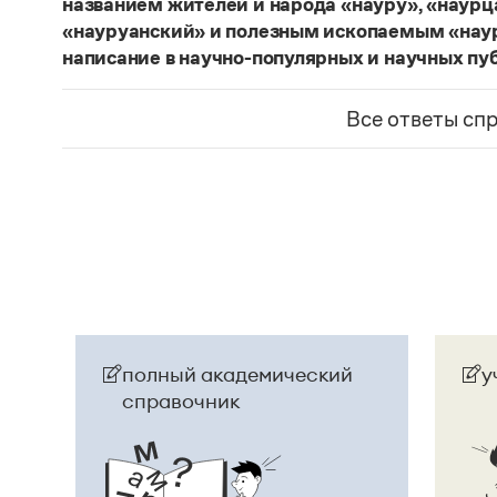
названием жителей и народа «науру», «наур
«науруанский» и полезным ископаемым «нау
написание в научно-популярных и научных пу
Изменение касается только официального назв
образованные от топонима
Науру
, никуда из 
Все ответы сп
использованы в любых текстах. Здесь можно о
скользкую дорожку, уводящую в бездну острейш
прилагательное
белорусский
, хотя официально
Беларусь
. И
молдаване
остались в русском язы
стало
Молдовой
.
Страница ответа
полный академический
у
справочник