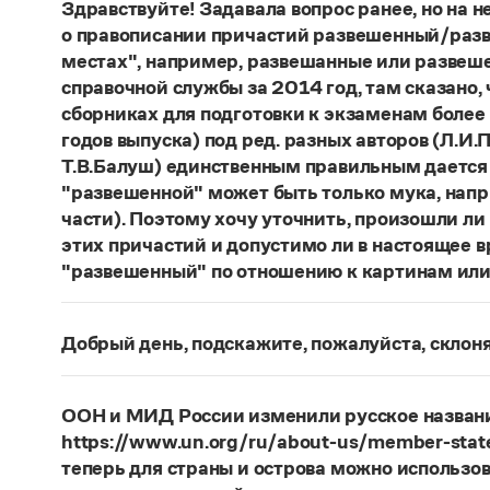
Здравствуйте! Задавала вопрос ранее, но на не
о правописании причастий развешенный/разв
местах", например, развешанные или развеше
справочной службы за 2014 год, там сказано,
сборниках для подготовки к экзаменам более
годов выпуска) под ред. разных авторов (Л.И.П
Т.В.Балуш) единственным правильным дается
"развешенной" может быть только мука, наприм
части). Поэтому хочу уточнить, произошли ли
этих причастий и допустимо ли в настоящее 
"развешенный" по отношению к картинам или
ответ
Наш
2014 года по-прежнему актуален. Ав
игнорируют рекомендации нормативных словаре
Добрый день, подскажите, пожалуйста, скло
развесить
(от него образована форма
развешен
Фамилия
Ребежа
склоняется (и мужская, и жен
(несколько, много предметов)». Ср.:
Я знаю, чт
географические карты.
И. С. Тургенев, Бретер.
Страница ответа
ООН и МИД России изменили русское названи
https://www.un.org/ru/about-us/member-state
Страница ответа
теперь для страны и острова можно использов