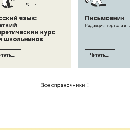
сский язык:
Письмовник
аткий
Редакция портала «Г
оретический курс
я школьников
итать
Читать
Все справочники