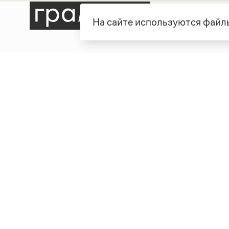
На сайте используются файлы
Рубрики
О про
Справочная служба
О порт
Словари
Команд
Справочники
Обратн
Библиотека
Реклам
Журнал
Полити
Учебник
Пользо
Издательство
© Грамота.ru, 2000 – 2026
Свидетельство о регистрации СМИ: ЭЛ № ФС 77 - 8470