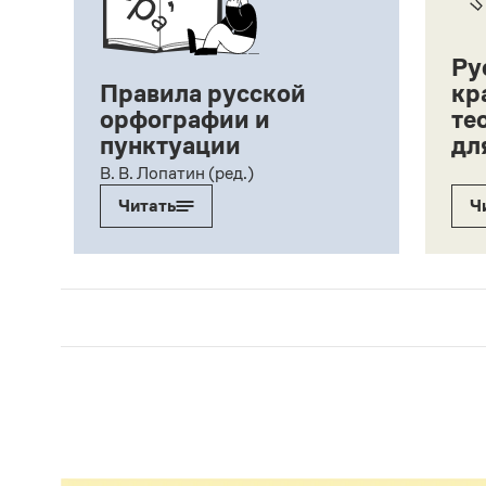
Ру
Правила русской
кр
орфографии и
те
пунктуации
дл
ий,
В. В. Лопатин (ред.)
Читать
Ч