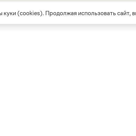
 куки (cookies). Продолжая использовать сайт,
екте
Грамота в соцсетях
але
VK
а
Telegram
ая связь
а и партнерство
ка конфиденциальности
вательское соглашение
0, выдано 10.02.2023
Дизайн — Мария Екимова /
Мотка