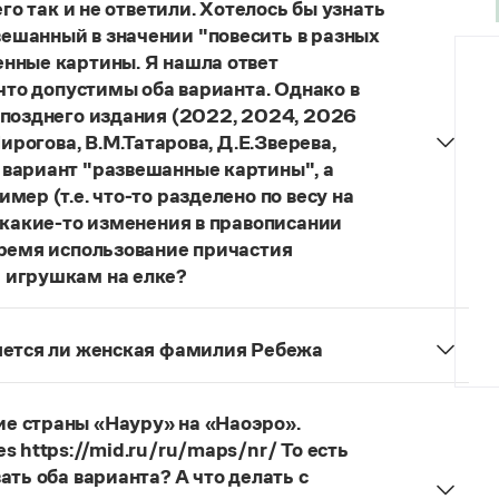
го так и не ответили. Хотелось бы узнать
ешанный в значении "повесить в разных
нные картины. Я нашла ответ
 что допустимы оба варианта. Однако в
 позднего издания (2022, 2024, 2026
ирогова, В.М.Татарова, Д.Е.Зверева,
 вариант "развешанные картины", а
ер (т.е. что-то разделено по весу на
 какие-то изменения в правописании
время использование причастия
 игрушкам на елке?
торы пособий, о которых Вы говорите, почему-то
й русского языка, в которых указан глагол
няется ли женская фамилия Ребежа
ный
) со значением «повесить в разных местах
ская).
о на стенах своей квартиры вы развесили разные
 И эти карты, безусловно, развешены.
е страны «Науру» на «Наоэро».
s https://mid.ru/ru/maps/nr/ То есть
ать оба варианта? А что делать с