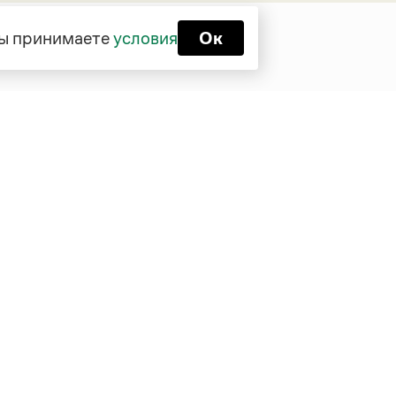
 вы принимаете
условия
Ок
Функционирует при финансовой
поддержке Министерства цифрового
развития, связи и массовых
коммуникаций Российской Федерации
Перейти на старую версию
Грамоты