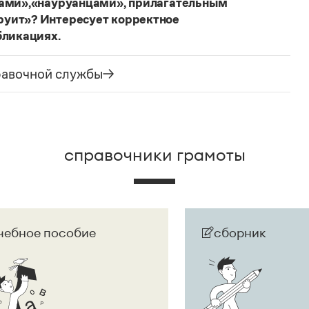
цами»,«науруанцами», прилагательным
руит»? Интересует корректное
бликациях.
ания государства. Все остальные слова,
русского языка не делись и по-прежнему могут быть
равочной службы
сторожно вспомнить (хотя мы и вступаем на
их дискуссий), что в русском языке осталось
е название государства изменилось на
Республика
ке
молдаванами
, когда государство официально
справочники грамоты
чебное пособие
сборник