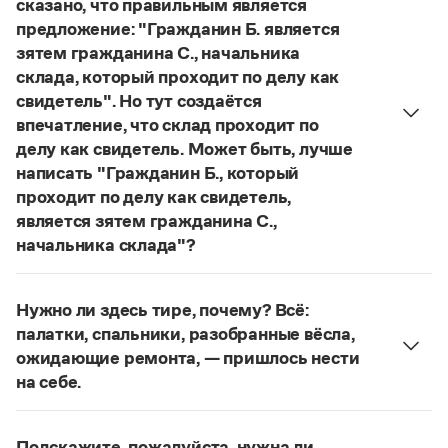
сказано, что правильным является
Управление в русском языке
Правила русской орфографии и пунктуации
Словари русского языка как государственного
предложение: "Гражданин Б. является
Словарь русских имён
(1956)
зятем гражданина С., начальника
Словарь методических терминов
склада, который проходит по делу как
Справочники
свидетель". Но тут создаётся
впечатление, что склад проходит по
Правила русской орфографии и пунктуации
делу как свидетель. Может быть, лучше
Русский язык. Краткий теоретический курс
написать "Гражданин Б., который
для школьников
проходит по делу как свидетель,
Письмовник
Справочник по пунктуации
является зятем гражданина С.,
Словарь-справочник трудностей
начальника склада"?
Справочник по фразеологии
В таком случае свидетелем по делу проходит уже
Азбучные истины
гражданин Б., а не гражданин С., как было в
Словарь-справочник непростые слова
Нужно ли здесь тире, почему? Всё:
исходном варианте.
Все справочники портала
палатки, спальники, разобранные вёсла,
Страница ответа
ожидающие ремонта, — пришлось нести
на себе.
Журнал
Поставленное тире закрывает ряд однородных
членов перед продолжением предложения.
Новости и события
Подскажите, пожалуйста, нужна ли