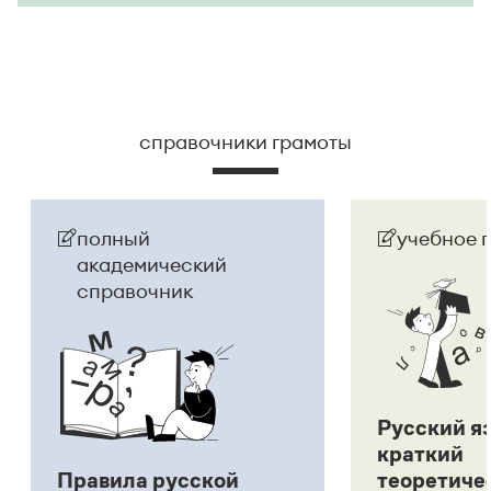
справочники грамоты
полный
учебное 
академический
справочник
Русский я
краткий
Правила русской
теоретиче