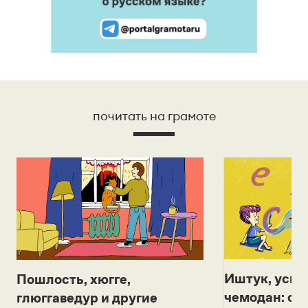
почитать на грамоте
Иштук, уськ
Пошлость, хюгге,
чемодан: се
глюггаведур и другие