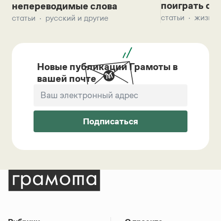
поиграть с д
непереводимые слова
статьи
жизнь 
статьи
русский и другие
Новые публикации Грамоты в
вашей почте
Подписаться