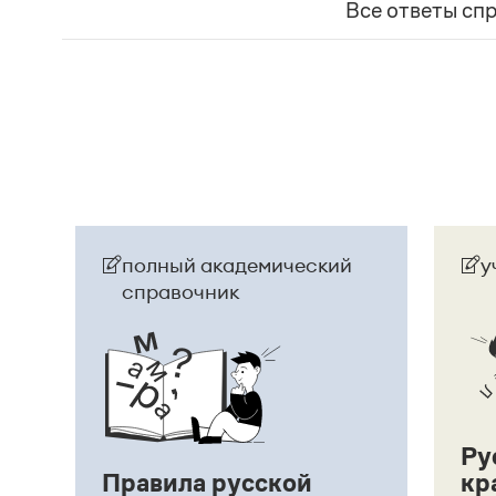
Страница ответа
представляет собой инфинитивное предложени
Все ответы сп
Страница ответа
полный академический
у
справочник
Ру
Правила русской
кр