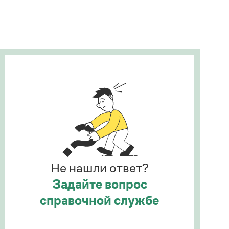
Рекомендуем
Учебник Грамоты
Правила русского языка: от азов до тонкостей
Интерактивные упражнения: от простого к
сложному
Скороговорки
Издательство
Словари
Научпоп
Не нашли ответ?
Учебники и справочники
Все книги
Задайте вопрос
справочной службе