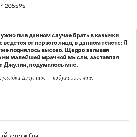
. Пахомов, В. В. Свинцов, И. В. Филатова
Справочники
№ 205595
авочник по фразеологии
овари русского языка как государственного
кция портала «Грамота.ру»
Правила русской орфографии и пунктуации
Русский язык. Краткий теоретический курс
е словари
для школьников
 справочники
Письмовник
ужно ли в данном случае брать в кавычки
Справочник по пунктуации
ведется от первого лица, в данном тексте: Я
Словарь-справочник трудностей
 уже поднялось высоко. Щедро заливая
Справочник по фразеологии
о ни малейшей мрачной мысли, заставляя
Азбучные истины
ка Джулии, подумалось мне.
Словарь-справочник непростые слова
Все справочники портала
.
к улыбка Джулии», -- подумалось мне
ой службы