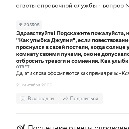
В. М
ответы справочной службы
вопрос 
Большой универсальный словарь русского языка
Спр
Сл
Русский орфографический словарь
Реда
Русское словесное ударение
Современный словарь иностранных слов
Вс
№ 205595
Все
Словарь антонимов
Здравствуйте! Подскажите пожалуйста, н
Словарь методических терминов
"Как улыбка Джулии", если повествование 
Словарь русских имён
Словарь синонимов
проснулся в своей постели, когда солнце
Словарь собственных имён
комнату своими лучами, оно не допускал
Словарь трудностей русского языка
отбросить тревоги и сомнения. Как улыб
Управление в русском языке
ОТВЕТ
Словари русского языка как государственного
Да, эти слова оформляются как прямая речь:
«Ка
21 сентября 2006
В закладки
Поделиться
Последние ответы справочн