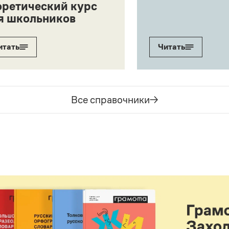
оретический курс
я школьников
итать
Читать
Все справочники