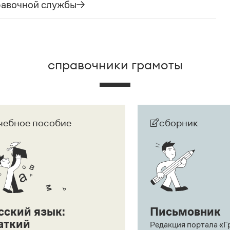
е).
равочной службы
справочники грамоты
чебное пособие
сборник
сский язык:
Письмовник
аткий
Редакция портала «Г