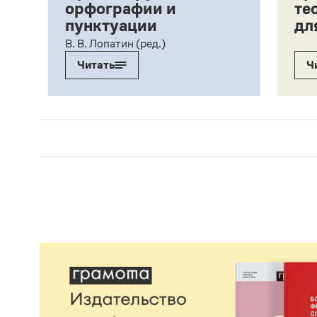
орфографии и
те
пунктуации
дл
ий,
В. В. Лопатин (ред.)
Читать
Ч