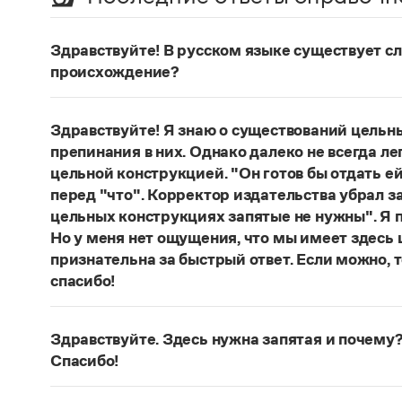
Здравствуйте! В русском языке существует сло
происхождение?
Нет, не существует и не существовало. Это вы
Страница ответа
Здравствуйте! Я знаю о существований цельн
препинания в них. Однако далеко не всегда ле
цельной конструкцией. "Он готов бы отдать ей
перед "что". Корректор издательства убрал з
цельных конструкциях запятые не нужны". Я п
Но у меня нет ощущения, что мы имеет здесь
признательна за быстрый ответ. Если можно, 
спасибо!
Действительно, в данном случае не приходитс
(термин из справочника по пунктуации Д. Э. Ро
Здравствуйте. Здесь нужна запятая и почему?
— сложноподчиненное местоименно-соотносит
Спасибо!
всё
.
Запятая нужна, она отделяет части сложнопод