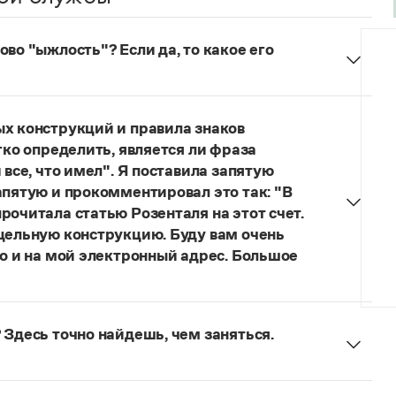
во "ыжлость"? Если да, то какое его
думанное слово.
ых конструкций и правила знаков
гко определить, является ли фраза
 все, что имел". Я поставила запятую
апятую и прокомментировал это так: "В
рочитала статью Розенталя на этот счет.
 цельную конструкцию. Буду вам очень
то и на мой электронный адрес. Большое
я говорить о цельном по смыслу выражении
зенталя).
Он готов был отдать ей всё, что имел
 Здесь точно найдешь, чем заняться.
ельное предложение с соотносительным словом
чиненного предложения (придаточная часть