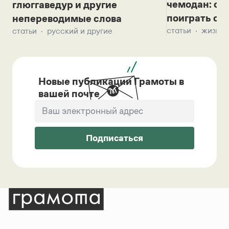
чемодан: се
глюггаведур и другие
поиграть с д
непереводимые слова
статьи
жизнь 
статьи
русский и другие
Новые публикации Грамоты в
вашей почте
Подписаться