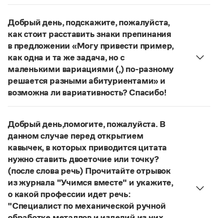
Управление в русском языке
Правила русской орфографии и пунктуации
несогласованное
Вторая запятая нужна:
Словари русского языка как государственного
Словарь русских имён
(1956)
определение
, относящееся к личному
Добрый день, подскажите, пожалуйста,
Словарь методических терминов
местоимению, обособляется.
как стоит расставить знаки препинания
Страница ответа
в предложении «Могу привести пример,
Справочники
как одна и та же задача, но с
Правила русской орфографии и пунктуации
маленькими вариациями (,) по-разному
Русский язык. Краткий теоретический курс
решается разными абитуриентами» и
для школьников
возможна ли вариативность? Спасибо!
Письмовник
Предложение требует редактирования:
Могу
Справочник по пунктуации
Словарь-справочник трудностей
привести пример, как одна и та же задача по-
Добрый день,помогите, пожалуйста. В
Справочник по фразеологии
разному, с маленькими вариациями, решается
Азбучные истины
данном случае перед открытием
разными абитуриентами
;
Могу привести пример,
Словарь-справочник непростые слова
кавычек, в которых приводится цитата
как одна и та же задача правильно, но по-
Все справочники портала
нужно ставить двоеточие или точку?
разному, с маленькими вариациями, решается
(после слова речь) Прочитайте отрывок
разными абитуриентами
.
из журнала "Учимся вместе" и укажите,
Страница ответа
Журнал
о какой профессии идет речь:
"Специалист по механической ручной
Новости и события
обработке металлов и изделий из них,