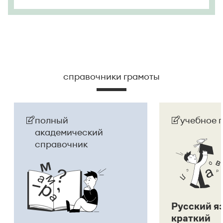
справочники грамоты
полный
учебное 
академический
справочник
Русский я
краткий