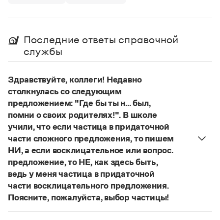
Управление в русском языке
Правила русской орфографии и пунктуации
Словари русского языка как государственного
Словарь русских имён
(1956)
Словарь методических терминов
Последние ответы справочной
Справочники
службы
Правила русской орфографии и пунктуации
Русский язык. Краткий теоретический курс
Здравствуйте, коллеги! Недавно
для школьников
столкнулась со следующим
Письмовник
предложением: "Где бы ты н... был,
Справочник по пунктуации
помни о своих родителях!". В школе
Словарь-справочник трудностей
учили, что если частица в придаточной
Справочник по фразеологии
Азбучные истины
части сложного предложения, то пишем
Словарь-справочник непростые слова
НИ, а если восклицательное или вопрос.
Все справочники портала
предложение, то НЕ, как здесь быть,
ведь у меня частица в придаточной
части восклицательного предложения.
Журнал
Поясните, пожалуйста, выбор частицы!
Правильно:
Где бы ты ни был, помни о своих
Новости и события