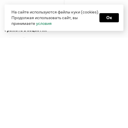
На сайте используются файлы куки (cookies).
Продолжая использовать сайт, вы
Ок
принимаете
условия
Грамота в соцсетях
Функционирует при финансовой поддержке Министерства
цифрового развития, связи и массовых коммуникаций
Российской Федерации
Перейти на старую версию
Грамоты
© Грамота.ru, 2000 – 2026
Свидетельство о регистрации СМИ: ЭЛ № ФС 77 - 84700,
выдано 10.02.2023
Дизайн — Мария Екимова /
Мотка