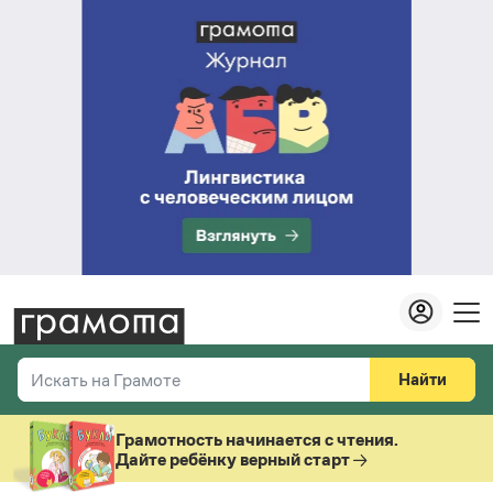
Найти
Искать на Грамоте
Везде
Справочная служба