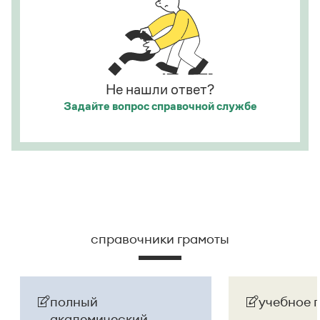
развернут в придаточное предложение:
Она
посмотрела на него, как
[
смотрят
]
на
сумасшедшего.
Страница ответа
Не нашли ответ?
Задайте вопрос
справочной службе
справочники грамоты
полный
учебное 
академический