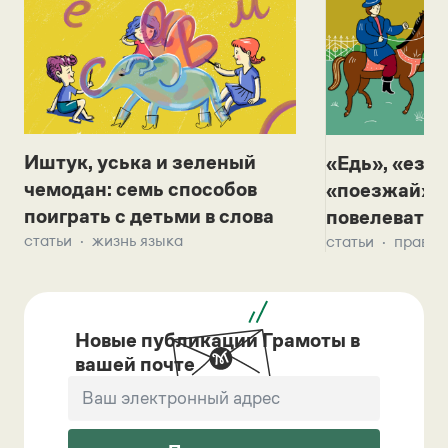
Иштук, уська и зеленый
«Едь», «езж
чемодан: семь способов
«поезжай»? 
поиграть с детьми в слова
повелевать 
статьи
жизнь языка
статьи
правил
Новые публикации Грамоты в
вашей почте