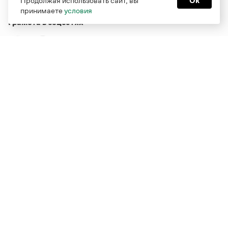
Продолжая использовать сайт, вы
Ок
принимаете
условия
Грамота в соцсетях
Функционирует при финансовой поддержке Министерства
цифрового развития, связи и массовых коммуникаций
Российской Федерации
Перейти на старую версию
Грамоты
© Грамота.ru, 2000 – 2026
Свидетельство о регистрации СМИ: ЭЛ № ФС 77 - 84700,
выдано 10.02.2023
Дизайн — Мария Екимова /
Мотка
Реклама