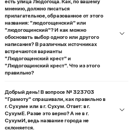
есть улица Людогоща. Как, по вашему
Управление в русском языке
Правила русской орфографии и пунктуации
Словари русского языка как государственного
мнению, должно писаться
Словарь русских имён
(1956)
прилагательное, образованное от этого
Словарь методических терминов
названия: "людогощенский" или
Справочники
"людогощинский"? И как можно
обосновать выбор одного или другого
Правила русской орфографии и пунктуации
написания? В различных источниках
Русский язык. Краткий теоретический курс
встречаются варианты
для школьников
"Людогощенский крест" и
Письмовник
Справочник по пунктуации
"Людогощинский крест". Что из этого
Словарь-справочник трудностей
правильно?
Справочник по фразеологии
Есть орфографическое правило:
Азбучные истины
в прилагательных, образованных от
Словарь-справочник непростые слова
Добрый день! В вопросе № 323703
географических названий на -
а
(-
я
), пишется
Все справочники портала
"Грамоту" спрашивали, как правильно в
суффикс -
инск
-. Правильно:
Людогоща
—
г. Сухуме или в г. Сухум. Ответ: в г.
людогощинский
. Ср.:
Балашиха
—
балашихинский
,
СухумЕ. Разве это верно? А не в г.
Ельня
—
ельнинский
,
Истра
—
истринский
,
Журнал
СухумИ, ведь название города не
Находка
—
находкинский
,
Охта
—
охтинский
,
склоняется.
Новости и события
Ялта
—
ялтинский
.