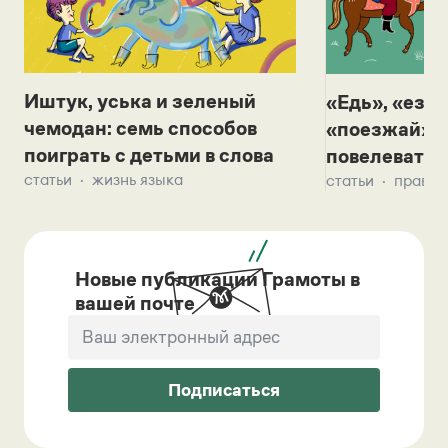
Иштук, уська и зеленый
«Едь», «езж
чемодан: семь способов
«поезжай»? 
поиграть с детьми в слова
повелевать 
статьи
жизнь языка
статьи
правил
Новые публикации Грамоты в
вашей почте
Подписаться