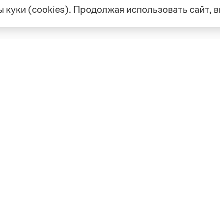
 куки (cookies). Продолжая использовать сайт,
екте
Грамота в соцсетях
але
VK
а
Telegram
ая связь
а и партнерство
ка конфиденциальности
вательское соглашение
0, выдано 10.02.2023
Дизайн — Мария Екимова /
Мотка