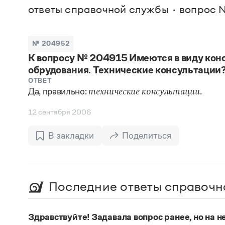
В. М
ответы справочной службы
вопрос 
Большой универсальный словарь русского языка
Спр
Сл
Русский орфографический словарь
Реда
Русское словесное ударение
Современный словарь иностранных слов
Вс
№ 204952
Все
Словарь антонимов
К вопросу № 204915 Имеются в виду кон
Словарь методических терминов
обрудования. Технические консультации
Словарь русских имён
Словарь синонимов
ОТВЕТ
Словарь собственных имён
Да, правильно:
.
технические консультации
Словарь трудностей русского языка
Управление в русском языке
12 сентября 2006
Словари русского языка как государственного
В закладки
Поделиться
Последние ответы справочн
Здравствуйте! Задавала вопрос ранее, но на не