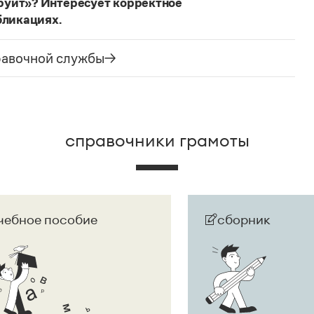
руит»? Интересует корректное
бликациях.
ания государства. Все остальные слова,
русского языка не делись и по-прежнему могут быть
равочной службы
сторожно вспомнить (хотя мы и вступаем на
их дискуссий), что в русском языке осталось
е название государства изменилось на
Республика
ке
молдаванами
, когда государство официально
справочники грамоты
чебное пособие
сборник