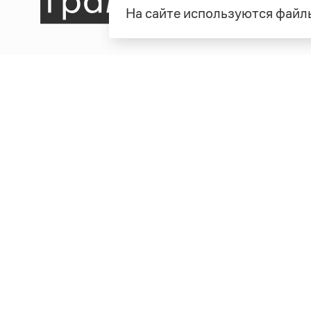
На сайте используются файлы
Рубрики
О про
Справочная служба
О порт
Словари
Команд
Справочники
Обратн
Библиотека
Реклам
Журнал
Полити
Учебник
Пользо
Издательство
© Грамота.ru, 2000 – 2026
Свидетельство о регистрации СМИ: ЭЛ № ФС 77 - 8470