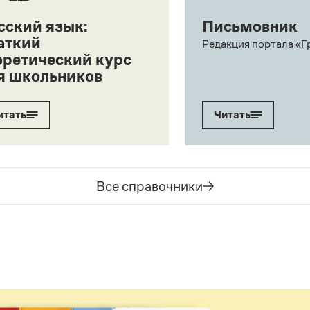
сский язык:
Письмовник
аткий
Редакция портала «Г
оретический курс
я школьников
итать
Читать
Все справочники