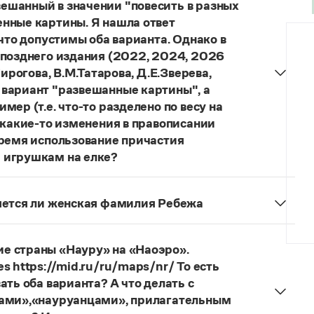
ешанный в значении "повесить в разных
нные картины. Я нашла ответ
 что допустимы оба варианта. Однако в
 позднего издания (2022, 2024, 2026
ирогова, В.М.Татарова, Д.Е.Зверева,
 вариант "развешанные картины", а
ер (т.е. что-то разделено по весу на
 какие-то изменения в правописании
время использование причастия
 игрушкам на елке?
торы пособий, о которых Вы говорите, почему-то
й русского языка, в которых указан глагол
няется ли женская фамилия Ребежа
ный
) со значением «повесить в разных местах
ская).
о на стенах своей квартиры вы развесили разные
 И эти карты, безусловно, развешены.
е страны «Науру» на «Наоэро».
s https://mid.ru/ru/maps/nr/ То есть
ать оба варианта? А что делать с
цами»,«науруанцами», прилагательным