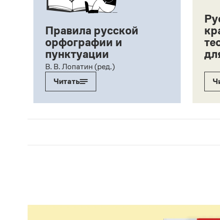
Ру
Правила русской
кр
орфографии и
те
пунктуации
дл
ий,
В. В. Лопатин (ред.)
Читать
Ч