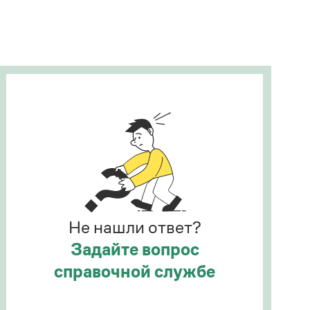
Рекомендуем
Учебник Грамоты
Правила русского языка: от азов до тонкостей
Интерактивные упражнения: от простого к
сложному
Скороговорки
Издательство
Словари
Научпоп
Не нашли ответ?
Учебники и справочники
Все книги
Задайте вопрос
справочной службе