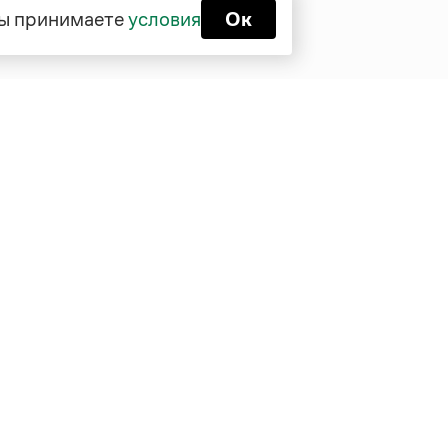
 вы принимаете
условия
Ок
Функционирует при финансовой
поддержке Министерства цифрового
развития, связи и массовых
коммуникаций Российской Федерации
Перейти на старую версию
Грамоты