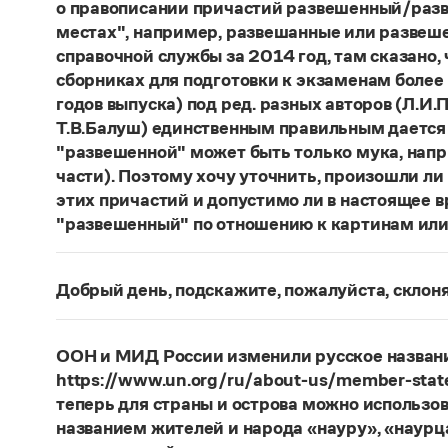
о правописании причастий развешенный/разв
местах", например, развешанные или развеше
справочной службы за 2014 год, там сказано,
сборниках для подготовки к экзаменам более
годов выпуска) под ред. разных авторов (Л.И.П
Т.В.Балуш) единственным правильным дается
"развешенной" может быть только мука, наприм
части). Поэтому хочу уточнить, произошли ли
этих причастий и допустимо ли в настоящее 
"развешенный" по отношению к картинам или
ответ
Наш
2014 года по-прежнему актуален. Ав
игнорируют рекомендации нормативных словаре
Добрый день, подскажите, пожалуйста, скло
развесить
(от него образована форма
развешен
Фамилия
Ребежа
склоняется (и мужская, и жен
(несколько, много предметов)». Ср.:
Я знаю, чт
географические карты.
И. С. Тургенев, Бретер.
Страница ответа
ООН и МИД России изменили русское названи
https://www.un.org/ru/about-us/member-state
Страница ответа
теперь для страны и острова можно использов
названием жителей и народа «науру», «наур