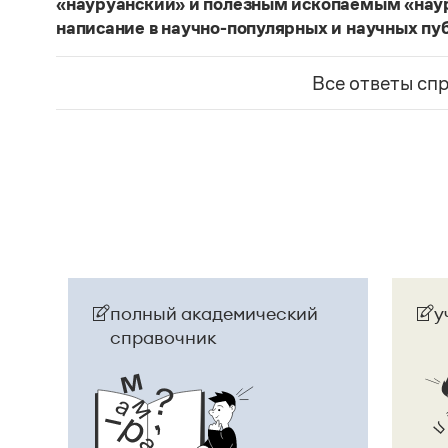
«науруанский» и полезным ископаемым «нау
написание в научно-популярных и научных пу
Изменение касается только официального назв
образованные от топонима
Науру
, никуда из 
Все ответы сп
использованы в любых текстах. Здесь можно о
скользкую дорожку, уводящую в бездну острейш
прилагательное
белорусский
, хотя официально
Беларусь
. И
молдаване
остались в русском язы
стало
Молдовой
.
Страница ответа
полный академический
у
справочник