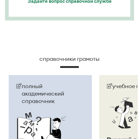
Задайте вопрос
справочной службе
Страница ответа
справочники грамоты
полный
учебное 
академический
справочник