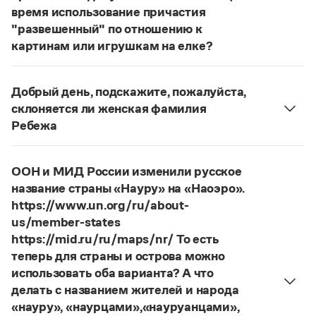
Статьи
время использование причастия
Монологи
"развешенный" по отношению к
Интервью
картинам или игрушкам на елке?
Лекции и подкасты
ответ
Наш
2014 года по-прежнему актуален.
Рекомендуем
Авторы пособий, о которых Вы говорите, почему-
Добрый день, подскажите, пожалуйста,
то игнорируют рекомендации нормативных
склоняется ли женская фамилия
словарей русского языка, в которых указан глагол
Учебник Грамоты
Ребежа
развесить
(от него образована форма
Фамилия
Ребежа
склоняется (и мужская,
развешенный
) со значением «повесить в разных
Правила русского языка: от азов до тонкостей
и женская).
Интерактивные упражнения: от простого к сложному
местах (несколько, много предметов)». Ср.:
ООН и МИД России изменили русское
Скороговорки
Страница ответа
Я знаю, что на стенах своей квартиры вы
название страны «Науру» на «Наоэро».
развесили разные географические карты
https://www.un.org/ru/about-
(И. С. Тургенев. Бретер). И эти карты, безусловно,
us/member-states
Издательство
развешены.
https://mid.ru/ru/maps/nr/ То есть
теперь для страны и острова можно
Страница ответа
Словари
использовать оба варианта? А что
Научпоп
делать с названием жителей и народа
Учебники и справочники
Все книги
«науру», «наурцами»,«науруанцами»,