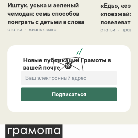
Иштук, уська и зеленый
«Едь», «езж
чемодан: семь способов
«поезжай»? 
поиграть с детьми в слова
повелевать 
статьи
жизнь языка
статьи
правил
Новые публикации Грамоты в
вашей почте
Подписаться