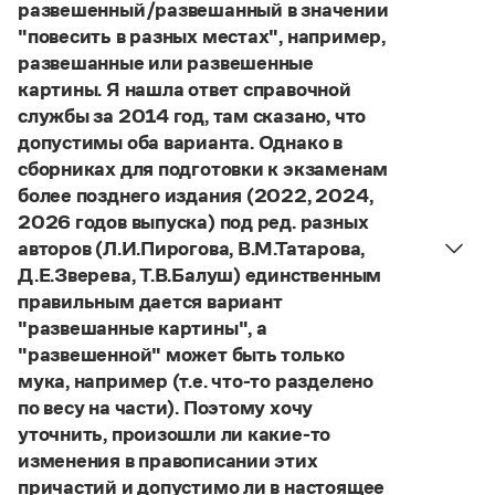
Управление в русском языке
Правила русской орфографии и пунктуации
развешенный/развешанный в значении
Словари русского языка как государственного
Словарь русских имён
(1956)
"повесить в разных местах", например,
Словарь методических терминов
развешанные или развешенные
картины. Я нашла ответ справочной
Справочники
службы за 2014 год, там сказано, что
допустимы оба варианта. Однако в
Правила русской орфографии и пунктуации
сборниках для подготовки к экзаменам
Русский язык. Краткий теоретический курс
более позднего издания (2022, 2024,
для школьников
Письмовник
2026 годов выпуска) под ред. разных
Справочник по пунктуации
авторов (Л.И.Пирогова, В.М.Татарова,
Словарь-справочник трудностей
Д.Е.Зверева, Т.В.Балуш) единственным
Справочник по фразеологии
правильным дается вариант
Азбучные истины
"развешанные картины", а
Словарь-справочник непростые слова
Все справочники портала
"развешенной" может быть только
мука, например (т.е. что-то разделено
по весу на части). Поэтому хочу
уточнить, произошли ли какие-то
Журнал
изменения в правописании этих
Новости и события
причастий и допустимо ли в настоящее