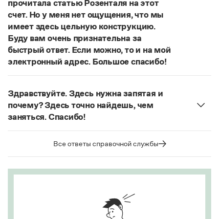
прочитала статью Розенталя на этот
Статьи
счет. Но у меня нет ощущения, что мы
Монологи
Интервью
имеет здесь цельную конструкцию.
Лекции и подкасты
Буду вам очень признательна за
Рекомендуем
быстрый ответ. Если можно, то и на мой
электронный адрес. Большое спасибо!
Действительно, в данном случае не приходится
Учебник Грамоты
говорить о цельном по смыслу выражении
Здравствуйте. Здесь нужна запятая и
(термин из справочника по пунктуации
Правила русского языка: от азов до тонкостей
почему? Здесь точно найдешь, чем
Д. Э. Розенталя).
Он готов был отдать ей всё,
Интерактивные упражнения: от простого к сложному
заняться. Спасибо!
что имел
— сложноподчиненное местоименно-
Скороговорки
Запятая нужна, она отделяет части
соотносительное предложение с
сложноподчиненного предложения (придаточная
Все ответы справочной службы
соотносительным словом
всё
.
часть представляет собой инфинитивное
Страница ответа
Издательство
предложение).
Страница ответа
Словари
Научпоп
Учебники и справочники
Все книги