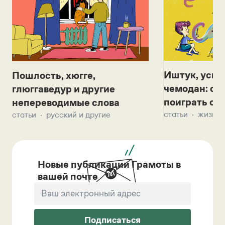
Иштук, уськ
Пошлость, хюгге,
чемодан: се
глюггаведур и другие
поиграть с д
непереводимые слова
статьи
жизнь 
статьи
русский и другие
Новые публикации Грамоты в
вашей почте
Подписаться