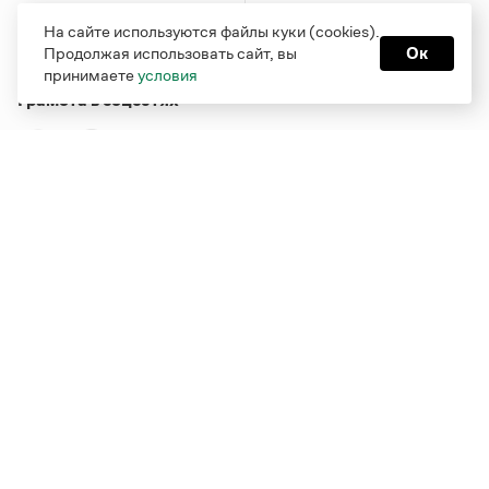
На сайте используются файлы куки (cookies).
Продолжая использовать сайт, вы
Ок
принимаете
условия
Грамота в соцсетях
Функционирует при финансовой поддержке Министерства
цифрового развития, связи и массовых коммуникаций
Российской Федерации
Перейти на старую версию
Грамоты
© Грамота.ru, 2000 – 2026
Свидетельство о регистрации СМИ: ЭЛ № ФС 77 - 84700,
выдано 10.02.2023
Дизайн — Мария Екимова /
Мотка