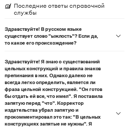
Управление в русском языке
Правила русской орфографии и пунктуации
Последние ответы справочной
Словари русского языка как государственного
Словарь русских имён
(1956)
службы
Словарь методических терминов
Справочники
Здравствуйте! В русском языке
существует слово "ыжлость"? Если да,
Правила русской орфографии и пунктуации
то какое его происхождение?
Русский язык. Краткий теоретический курс
Нет, не существует и не существовало. Это
для школьников
выдуманное слово.
Письмовник
Здравствуйте! Я знаю о существований
Справочник по пунктуации
Страница ответа
цельных конструкций и правила знаков
Словарь-справочник трудностей
Справочник по фразеологии
препинания в них. Однако далеко не
Азбучные истины
всегда легко определить, является ли
Словарь-справочник непростые слова
фраза цельной конструкцией. "Он готов
Все справочники портала
бы отдать ей все, что имел". Я поставила
запятую перед "что". Корректор
издательства убрал запятую и
Журнал
прокомментировал это так: "В цельных
конструкциях запятые не нужны". Я
Новости и события