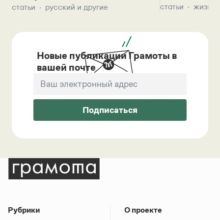
статьи
жизнь 
статьи
русский и другие
Новые публикации Грамоты в
вашей почте
Подписаться
Рубрики
О проекте