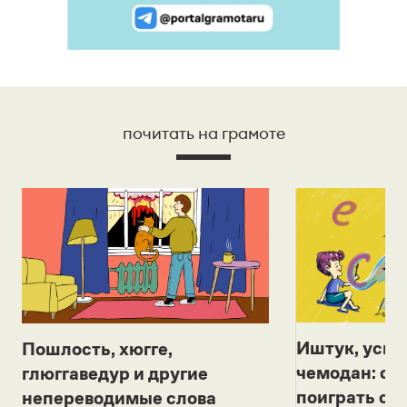
почитать на грамоте
Иштук, уськ
Пошлость, хюгге,
чемодан: се
глюггаведур и другие
поиграть с д
непереводимые слова