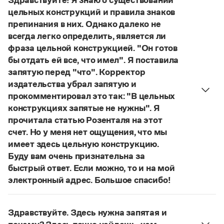
Здравствуйте! Я знаю о существований
Управление в русском языке
Правила русской орфографии и пунктуации
Страница ответа
Словари русского языка как государственного
цельных конструкций и правила знаков
Словарь русских имён
(1956)
препинания в них. Однако далеко не
Словарь методических терминов
всегда легко определить, является ли
Справочники
фраза цельной конструкцией. "Он готов
бы отдать ей все, что имел". Я поставила
Правила русской орфографии и пунктуации
запятую перед "что". Корректор
Русский язык. Краткий теоретический курс
издательства убрал запятую и
для школьников
прокомментировал это так: "В цельных
Письмовник
конструкциях запятые не нужны". Я
Справочник по пунктуации
Словарь-справочник трудностей
прочитала статью Розенталя на этот
Справочник по фразеологии
счет. Но у меня нет ощущения, что мы
Азбучные истины
имеет здесь цельную конструкцию.
Словарь-справочник непростые слова
Буду вам очень признательна за
Все справочники портала
быстрый ответ. Если можно, то и на мой
электронный адрес. Большое спасибо!
Действительно, в данном случае не приходится
Журнал
говорить о цельном по смыслу выражении
Здравствуйте. Здесь нужна запятая и
(термин из справочника по пунктуации
Новости и события