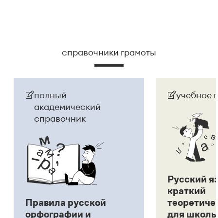
справочники грамоты
полный
учебное 
академический
справочник
Русский я
краткий
Правила русской
теоретиче
орфографии и
для школь