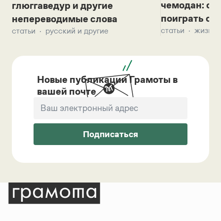
чемодан: се
глюггаведур и другие
поиграть с д
непереводимые слова
статьи
жизнь 
статьи
русский и другие
Новые публикации Грамоты в
вашей почте
Подписаться