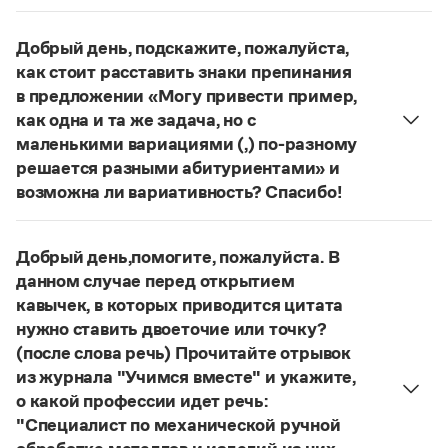
Управление в русском языке
Правила русской орфографии и пунктуации
несогласованное
Вторая запятая нужна:
Словари русского языка как государственного
Словарь русских имён
(1956)
определение
, относящееся к личному
Добрый день, подскажите, пожалуйста,
Словарь методических терминов
местоимению, обособляется.
как стоит расставить знаки препинания
Страница ответа
Справочники
в предложении «Могу привести пример,
как одна и та же задача, но с
Правила русской орфографии и пунктуации
маленькими вариациями (,) по-разному
Русский язык. Краткий теоретический курс
решается разными абитуриентами» и
для школьников
возможна ли вариативность? Спасибо!
Письмовник
Предложение требует редактирования:
Могу
Справочник по пунктуации
Словарь-справочник трудностей
привести пример, как одна и та же задача по-
Добрый день,помогите, пожалуйста. В
Справочник по фразеологии
разному, с маленькими вариациями, решается
Азбучные истины
данном случае перед открытием
разными абитуриентами
;
Могу привести пример,
Словарь-справочник непростые слова
кавычек, в которых приводится цитата
как одна и та же задача правильно, но по-
Все справочники портала
нужно ставить двоеточие или точку?
разному, с маленькими вариациями, решается
(после слова речь) Прочитайте отрывок
разными абитуриентами
.
из журнала "Учимся вместе" и укажите,
Журнал
Страница ответа
о какой профессии идет речь:
"Специалист по механической ручной
Новости и события