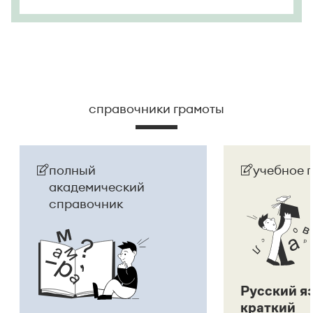
справочники грамоты
полный
учебное 
академический
справочник
Русский я
краткий