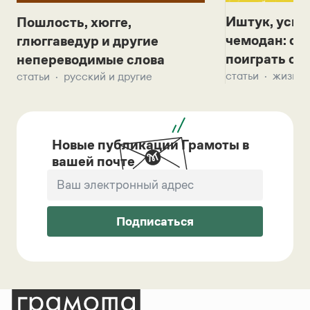
Иштук, уськ
Пошлость, хюгге,
чемодан: се
глюггаведур и другие
поиграть с д
непереводимые слова
статьи
жизнь 
статьи
русский и другие
Новые публикации Грамоты в
вашей почте
Подписаться