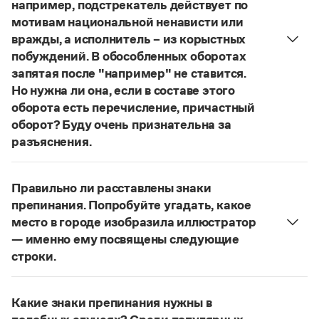
Управление в русском языке
Правила русской орфографии и пунктуации
например, подстрекатель действует по
Словари русского языка как государственного
Словарь русских имён
(1956)
мотивам национальной ненависти или
Словарь методических терминов
вражды, а исполнитель – из корыстных
побуждений. В обособленных оборотах
Справочники
запятая после "например" не ставится.
Но нужна ли она, если в составе этого
Правила русской орфографии и пунктуации
оборота есть перечисление, причастный
Русский язык. Краткий теоретический курс
оборот? Буду очень признательна за
для школьников
Письмовник
разъяснения.
Справочник по пунктуации
«Правил русской орфографии и пунктуации»
В § 94
Словарь-справочник трудностей
под ред. В. В. Лопатина говорится, что вводные
Справочник по фразеологии
Правильно ли расставлены знаки
слова и сочетания слов, стоящие на границе
Азбучные истины
препинания. Попробуйте угадать, какое
частей сложного предложения и относящиеся к
Словарь-справочник непростые слова
место в городе изобразила иллюстратор
Все справочники портала
следующему за ними предложению,
— именно ему посвящены следующие
не отделяются от него запятой:
Послышался
строки.
резкий стук, должно быть сорвалась ставня
(Ч.).
Нужно закрыть запятой придаточную часть:
По этому правилу запятая после
например
Журнал
Попробуйте угадать, какое место в городе
не нужна:
Мотивы совершения преступления у
Какие знаки препинания нужны в
изобразила иллюстратор, — именно ему
Новости и события
соучастников могут быть разными, например