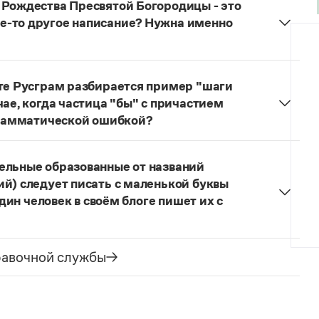
 Рождества Пресвятой Богородицы - это
е-то другое написание? Нужна именно
ественский
(храм, монастырь),
Рождество-
йте Русграм разбирается пример "шаги
чае, когда частица "бы" с причастием
 грамматической ошибкой?
обные примеры, которые изредка встречаются в
еоретическом аспекте. Причастия не имеют
ельные образованные от названий
стицей
бы
нарушает норму литературного языка.
ий) следует писать с маленькой буквы
один человек в своём блоге пишет их с
квы.
равочной службы