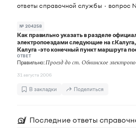
В. М
ответы справочной службы
вопрос 
Большой универсальный словарь русского языка
Спр
Сл
Русский орфографический словарь
Реда
Русское словесное ударение
Современный словарь иностранных слов
Вс
№ 204258
Все
Словарь антонимов
Как правильно указать в разделе официа
Словарь методических терминов
электропоездами следующие на г.Калуга, 
Словарь русских имён
Словарь синонимов
Калуга -это конечный пункт маршрута по
Словарь собственных имён
ОТВЕТ
Словарь трудностей русского языка
Правильно:
Проезд до ст. Обнинское электропо
Управление в русском языке
Словари русского языка как государственного
31 августа 2006
В закладки
Поделиться
Последние ответы справочн