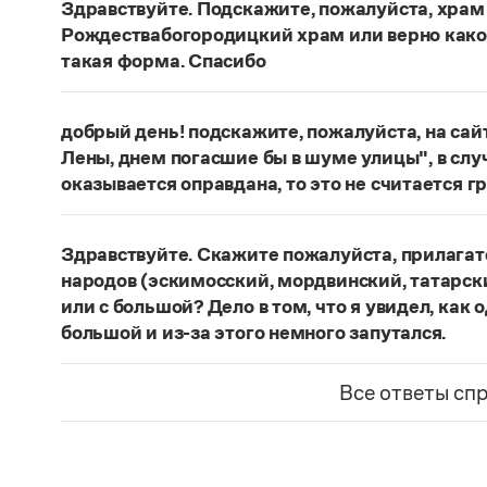
Здравствуйте. Подскажите, пожалуйста, храм
Рождествабогородицкий храм или верно како
такая форма. Спасибо
Кодифицированы написания
Богородице-Рожд
Богородицкий монастырь
.
добрый день! подскажите, пожалуйста, на са
Лены, днем погасшие бы в шуме улицы", в слу
Страница ответа
оказывается оправдана, то это не считается
На сайте «Русской корпусной грамматики» под
литературе, анализируются исключительно в т
Здравствуйте. Скажите пожалуйста, прилагат
категории наклонения, их использование с ча
народов (эскимосский, мордвинский, татарск
Страница ответа
или с большой? Дело в том, что я увидел, как 
большой и из-за этого немного запутался.
Такие прилагательные пишутся со строчной бу
Все ответы сп
Страница ответа