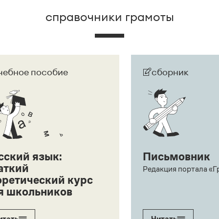
справочники грамоты
чебное пособие
сборник
сский язык:
Письмовник
аткий
Редакция портала «Г
оретический курс
я школьников
итать
Читать