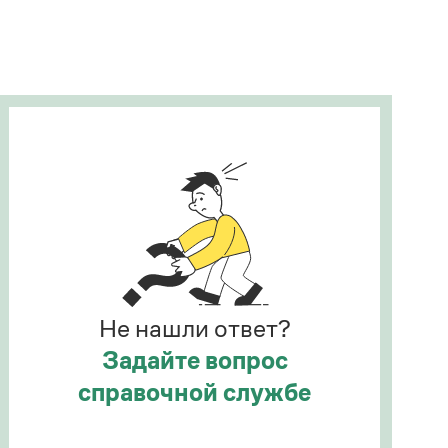
Рекомендуем
Учебник Грамоты
Правила русского языка: от азов до тонкостей
Интерактивные упражнения: от простого к
сложному
Скороговорки
Издательство
Словари
Научпоп
Не нашли ответ?
Учебники и справочники
Все книги
Задайте вопрос
справочной службе