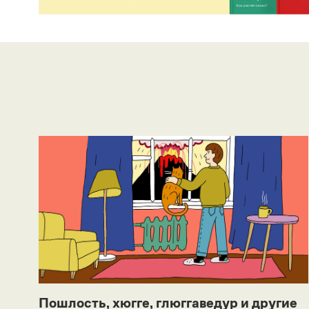
Пошлость, хюгге, глюггаведур и другие