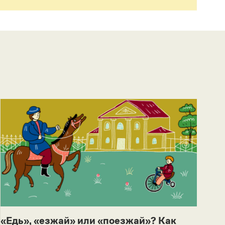
«Едь», «езжай» или «поезжай»? Как