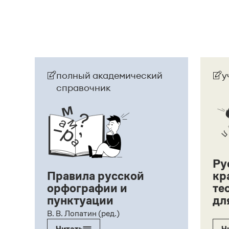
полный академический
у
справочник
Ру
Правила русской
кр
орфографии и
те
пунктуации
дл
ий,
В. В. Лопатин (ред.)
Читать
Ч