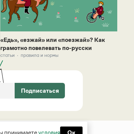
«Едь», «езжай» или «поезжай»? Как
грамотно повелевать по-русски
статьи
правила и нормы
Подписаться
 вы принимаете
условия
Ок