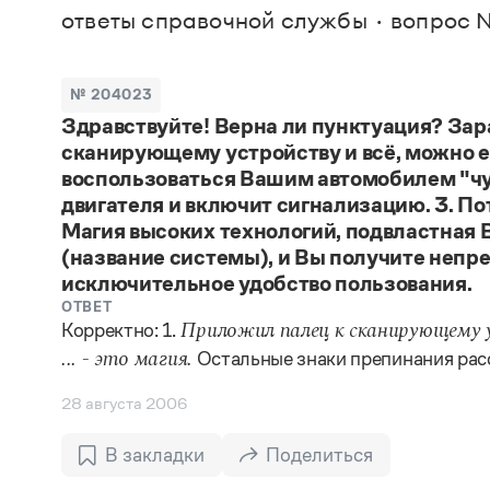
В. М
ответы справочной службы
вопрос 
Большой универсальный словарь русского языка
Спр
Сл
Русский орфографический словарь
Реда
Русское словесное ударение
Современный словарь иностранных слов
Вс
№ 204023
Все
Словарь антонимов
Здравствуйте! Верна ли пунктуация? Зар
Словарь методических терминов
сканирующему устройству и всё, можно ех
Словарь русских имён
Словарь синонимов
воспользоваться Вашим автомобилем "чу
Словарь собственных имён
двигателя и включит сигнализацию. 3. По
Словарь трудностей русского языка
Магия высоких технологий, подвластная В
Управление в русском языке
(название системы), и Вы получите непр
Словари русского языка как государственного
исключительное удобство пользования.
ОТВЕТ
Корректно: 1.
Приложил палец к сканирующему у
Остальные знаки препинания рас
... - это магия.
28 августа 2006
В закладки
Поделиться