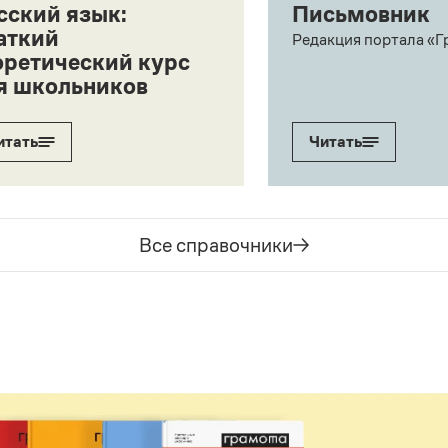
сский язык:
Письмовник
аткий
Редакция портала «Г
оретический курс
я школьников
итать
Читать
Все справочники