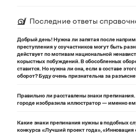
Последние ответы справочн
Добрый день! Нужна ли запятая после наприм
преступления у соучастников могут быть раз
действует по мотивам национальной ненавист
корыстных побуждений. В обособленных оборо
ставится. Но нужна ли она, если в составе эт
оборот? Буду очень признательна за разъясне
«Правил русской орфографии и пунктуаци
В § 94
слова и сочетания слов, стоящие на границе 
Правильно ли расставлены знаки препинания. 
следующему за ними предложению, не отделяю
городе изобразила иллюстратор — именно ем
должно быть сорвалась ставня
(Ч.). По этому 
Нужно закрыть запятой придаточную часть:
По
Мотивы совершения преступления у соучастн
изобразила иллюстратор, — именно ему посвя
подстрекатель действует по мотивам национа
Какие знаки препинания нужны в подобных с
из корыстных побуждений
. Заметим, однако, 
Страница ответа
конкурса «Лучший проект года», «Инновация 