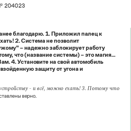
. Пахомов, В. В. Свинцов, И. В. Филатова
Справочники
№ 204023
авочник по фразеологии
овари русского языка как государственного
кция портала «Грамота.ру»
Правила русской орфографии и пунктуации
Русский язык. Краткий теоретический курс
е словари
для школьников
 справочники
Письмовник
анее благодарю. 1. Приложил палец к
Справочник по пунктуации
ать! 2. Система не позволит
Словарь-справочник трудностей
жому" – надежно заблокирует работу
Справочник по фразеологии
тому, что (название системы) – это магия…
Азбучные истины
ам. 4. Установите на свой автомобиль
Словарь-справочник непростые слова
Все справочники портала
евзойденную защиту от угона и
стройству - и всё, можно ехать! 3. Потому что
ставлены верно.