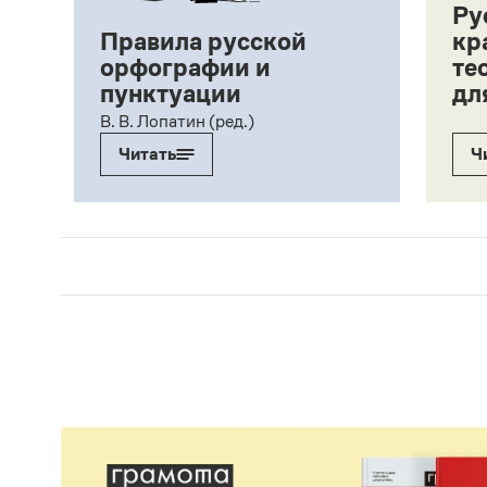
Ру
Правила русской
кр
орфографии и
те
пунктуации
дл
ий,
В. В. Лопатин (ред.)
Читать
Ч