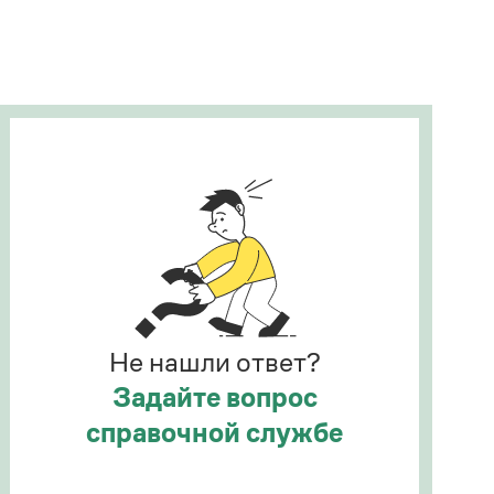
Рекомендуем
Учебник Грамоты
Правила русского языка: от азов до тонкостей
Интерактивные упражнения: от простого к
сложному
Скороговорки
Издательство
Словари
Научпоп
Не нашли ответ?
Учебники и справочники
Все книги
Задайте вопрос
справочной службе