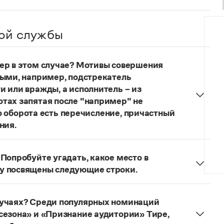
ой службы
ер в этом случае? Мотивы совершения
ными, например, подстрекатель
и или вражды, а исполнитель – из
тах запятая после "например" не
ого оборота есть перечисление, причастный
ния.
и»
под ред. В. В. Лопатина говорится, что вводные
частей сложного предложения и относящиеся к
Попробуйте угадать, какое место в
тся от него запятой:
Послышался резкий стук,
у посвящены следующие строки.
правилу запятая после
например
не нужна:
пробуйте угадать, какое место в городе
иков могут быть разными, например
щены следующие строки
.
льной ненависти или вражды, а исполнитель —
лучаях? Среди популярных номинаций
что часто в подобных случаях более уместна не
сезона» и «Признание аудитории» Тире,