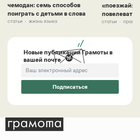
чемодан: семь способов
«поезжай»? 
поиграть с детьми в слова
повелевать 
статьи
жизнь языка
статьи
правил
Новые публикации Грамоты в
вашей почте
Подписаться