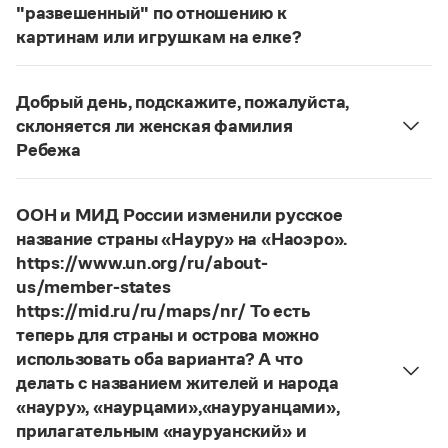
Статьи
"развешенный" по отношению к
Монологи
картинам или игрушкам на елке?
Интервью
ответ
Наш
2014 года по-прежнему актуален.
Лекции и подкасты
Авторы пособий, о которых Вы говорите, почему-
Рекомендуем
Добрый день, подскажите, пожалуйста,
то игнорируют рекомендации нормативных
склоняется ли женская фамилия
словарей русского языка, в которых указан глагол
Ребежа
развесить
(от него образована форма
Учебник Грамоты
Фамилия
Ребежа
склоняется (и мужская, и
развешенный
) со значением «повесить в разных
женская).
местах (несколько, много предметов)». Ср.:
Я
Правила русского языка: от азов до тонкостей
ООН и МИД России изменили русское
Страница ответа
Интерактивные упражнения: от простого к сложному
знаю, что на стенах своей квартиры вы развесили
название страны «Науру» на «Наоэро».
Скороговорки
разные географические карты.
И. С. Тургенев,
https://www.un.org/ru/about-
Бретер. И эти карты, безусловно, развешены.
us/member-states
https://mid.ru/ru/maps/nr/ То есть
Страница ответа
Издательство
теперь для страны и острова можно
использовать оба варианта? А что
Словари
делать с названием жителей и народа
Научпоп
«науру», «наурцами»,«науруанцами»,
Учебники и справочники
прилагательным «науруанский» и
Все книги