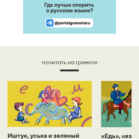
почитать на грамоте
Иштук, уська и зеленый
«Едь», «езж