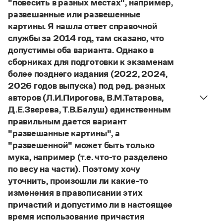
"повесить в разных местах", например,
Управление в русском языке
Правила русской орфографии и пунктуации
Словари русского языка как государственного
развешанные или развешенные
Словарь русских имён
(1956)
картины. Я нашла ответ справочной
Словарь методических терминов
службы за 2014 год, там сказано, что
Справочники
допустимы оба варианта. Однако в
сборниках для подготовки к экзаменам
Правила русской орфографии и пунктуации
более позднего издания (2022, 2024,
Русский язык. Краткий теоретический курс
2026 годов выпуска) под ред. разных
для школьников
авторов (Л.И.Пирогова, В.М.Татарова,
Письмовник
Справочник по пунктуации
Д.Е.Зверева, Т.В.Балуш) единственным
Словарь-справочник трудностей
правильным дается вариант
Справочник по фразеологии
"развешанные картины", а
Азбучные истины
"развешенной" может быть только
Словарь-справочник непростые слова
мука, например (т.е. что-то разделено
Все справочники портала
по весу на части). Поэтому хочу
уточнить, произошли ли какие-то
изменения в правописании этих
Журнал
причастий и допустимо ли в настоящее
время использование причастия
Новости и события