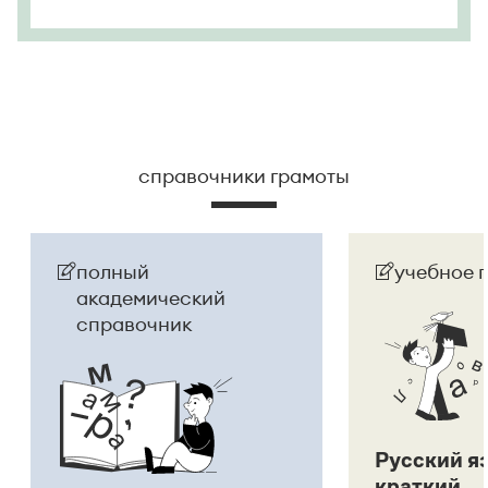
справочники грамоты
полный
учебное 
академический
справочник
Русский я
краткий