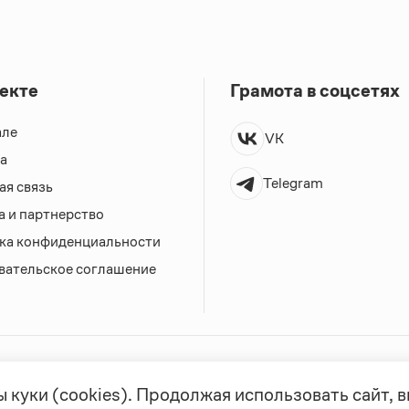
екте
Грамота в соцсетях
але
VK
а
Telegram
ая связь
а и партнерство
ка конфиденциальности
вательское соглашение
0, выдано 10.02.2023
Дизайн — Мария Екимова /
Мотка
 куки (cookies). Продолжая использовать сайт,