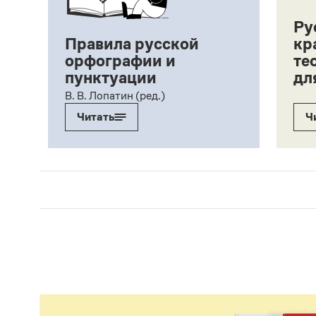
Ру
Правила русской
кр
орфографии и
те
пунктуации
дл
ий,
В. В. Лопатин (ред.)
Читать
Ч