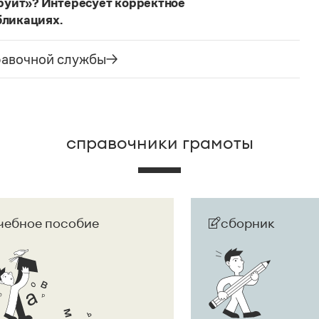
руит»? Интересует корректное
бликациях.
ания государства. Все остальные слова,
русского языка не делись и по-прежнему могут быть
равочной службы
сторожно вспомнить (хотя мы и вступаем на
их дискуссий), что в русском языке осталось
е название государства изменилось на
Республика
ке
молдаванами
, когда государство официально
справочники грамоты
чебное пособие
сборник