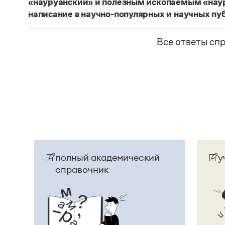
«науруанский» и полезным ископаемым «нау
написание в научно-популярных и научных пу
Изменение касается только официального назв
образованные от топонима
Науру
, никуда из 
Все ответы сп
использованы в любых текстах. Здесь можно о
скользкую дорожку, уводящую в бездну острейш
прилагательное
белорусский
, хотя официально
Беларусь
. И
молдаване
остались в русском язы
стало
Молдовой
.
Страница ответа
полный академический
у
справочник