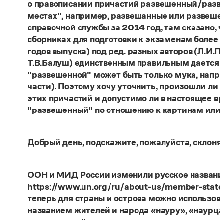
о правописании причастий развешенный/разв
местах", например, развешанные или развеше
справочной службы за 2014 год, там сказано,
сборниках для подготовки к экзаменам более
годов выпуска) под ред. разных авторов (Л.И.П
Т.В.Балуш) единственным правильным дается
"развешенной" может быть только мука, наприм
части). Поэтому хочу уточнить, произошли ли
этих причастий и допустимо ли в настоящее 
"развешенный" по отношению к картинам или
ответ
Наш
2014 года по-прежнему актуален. Ав
игнорируют рекомендации нормативных словаре
Добрый день, подскажите, пожалуйста, скло
развесить
(от него образована форма
развешен
Фамилия
Ребежа
склоняется (и мужская, и жен
(несколько, много предметов)». Ср.:
Я знаю, чт
географические карты.
И. С. Тургенев, Бретер.
Страница ответа
ООН и МИД России изменили русское названи
https://www.un.org/ru/about-us/member-state
Страница ответа
теперь для страны и острова можно использов
названием жителей и народа «науру», «наур