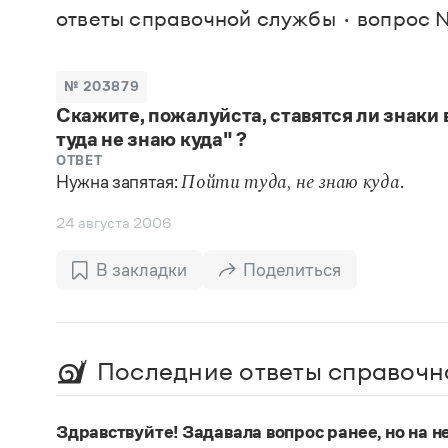
В. М
ответы справочной службы
вопрос 
Большой универсальный словарь русского языка
Спр
Сл
Русский орфографический словарь
Реда
Русское словесное ударение
Современный словарь иностранных слов
Вс
№ 203879
Все
Словарь антонимов
Скажите, пожалуйста, ставятся ли знаки
Словарь методических терминов
туда не знаю куда" ?
Словарь русских имён
Словарь синонимов
ОТВЕТ
Словарь собственных имён
Нужна запятая:
.
Пойти туда, не знаю куда
Словарь трудностей русского языка
Управление в русском языке
24 августа 2006
Словари русского языка как государственного
В закладки
Поделиться
Последние ответы справочн
Здравствуйте! Задавала вопрос ранее, но на не