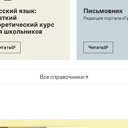
сский язык:
Письмовник
аткий
Редакция портала «Г
оретический курс
я школьников
итать
Читать
Все справочники