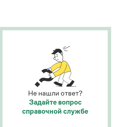
Рекомендуем
Учебник Грамоты
Правила русского языка: от азов до тонкостей
Интерактивные упражнения: от простого к
сложному
Скороговорки
Издательство
Словари
Научпоп
Не нашли ответ?
Учебники и справочники
Все книги
Задайте вопрос
справочной службе