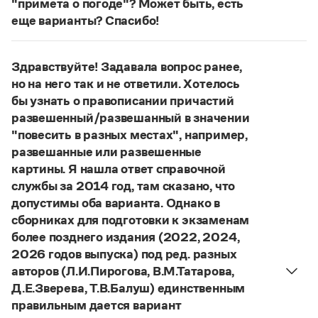
"примета о погоде"? Может быть, есть
Управление в русском языке
Правила русской орфографии и пунктуации
Словари русского языка как государственного
еще варианты? Спасибо!
Словарь русских имён
(1956)
Словарь методических терминов
Сочетание
погодные приметы
отвечает нормам
литературного языка. Употребляются также
Здравствуйте! Задавала вопрос ранее,
Справочники
сочетания
приметы
(
хорошей, плохой
)
погоды
;
но на него так и не ответили. Хотелось
приметы о погоде
;
приметы, относящиеся
Правила русской орфографии и пунктуации
бы узнать о правописании причастий
к погоде
.
Русский язык. Краткий теоретический курс
развешенный/развешанный в значении
для школьников
Страница ответа
"повесить в разных местах", например,
Письмовник
развешанные или развешенные
Справочник по пунктуации
картины. Я нашла ответ справочной
Словарь-справочник трудностей
Справочник по фразеологии
службы за 2014 год, там сказано, что
Азбучные истины
допустимы оба варианта. Однако в
Словарь-справочник непростые слова
сборниках для подготовки к экзаменам
Все справочники портала
более позднего издания (2022, 2024,
2026 годов выпуска) под ред. разных
авторов (Л.И.Пирогова, В.М.Татарова,
Журнал
Д.Е.Зверева, Т.В.Балуш) единственным
правильным дается вариант
Новости и события