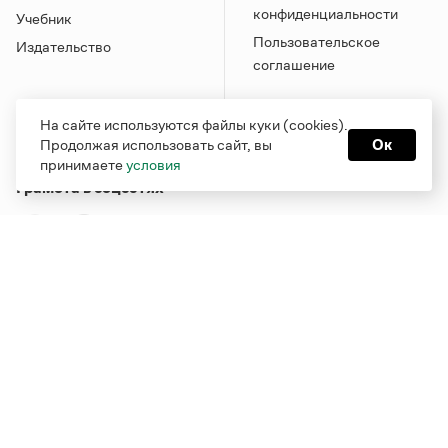
конфиденциальности
Учебник
Пользовательское
Издательство
соглашение
На сайте используются файлы куки (cookies).
Продолжая использовать сайт, вы
Ок
принимаете
условия
Грамота в соцсетях
Функционирует при финансовой поддержке Министерства
цифрового развития, связи и массовых коммуникаций
Российской Федерации
Перейти на старую версию
Грамоты
© Грамота.ru, 2000 – 2026