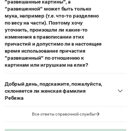
"развешанные картины", а
Статьи
"развешенной" может быть только
Монологи
Интервью
мука, например (т.е. что-то разделено
Лекции и подкасты
по весу на части). Поэтому хочу
Рекомендуем
уточнить, произошли ли какие-то
изменения в правописании этих
причастий и допустимо ли в настоящее
Учебник Грамоты
время использование причастия
"развешенный" по отношению к
Правила русского языка: от азов до тонкостей
картинам или игрушкам на елке?
Интерактивные упражнения: от простого к сложному
ответ
Наш
2014 года по-прежнему актуален.
Скороговорки
Авторы пособий, о которых Вы говорите, почему-
Добрый день, подскажите, пожалуйста,
то игнорируют рекомендации нормативных
склоняется ли женская фамилия
словарей русского языка, в которых указан глагол
Издательство
Ребежа
развесить
(от него образована форма
Фамилия
Ребежа
склоняется (и мужская,
развешенный
) со значением «повесить в разных
Словари
и женская).
Все ответы справочной службы
Научпоп
местах (несколько, много предметов)». Ср.:
Учебники и справочники
Страница ответа
Я знаю, что на стенах своей квартиры вы
Все книги
развесили разные географические карты