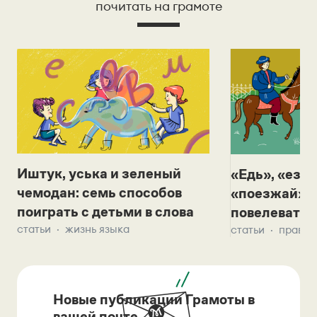
почитать на грамоте
Иштук, уська и зеленый
«Едь», «езж
чемодан: семь способов
«поезжай»? 
поиграть с детьми в слова
повелевать 
статьи
жизнь языка
статьи
правил
Новые публикации Грамоты в
вашей почте