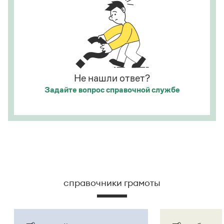
Статьи
Монологи
Интервью
Лекции и подкасты
Рекомендуем
Не нашли ответ?
Учебник Грамоты
Задайте вопрос
справочной службе
Правила русского языка: от азов до тонкостей
Интерактивные упражнения: от простого к сложному
Скороговорки
Издательство
справочники грамоты
Словари
Научпоп
Учебники и справочники
Все книги