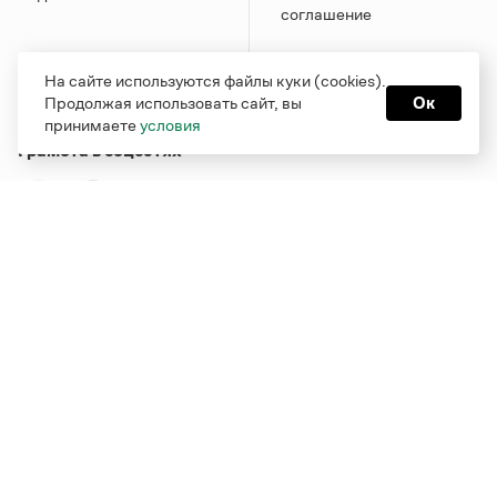
соглашение
На сайте используются файлы куки (cookies).
Продолжая использовать сайт, вы
Ок
принимаете
условия
Грамота в соцсетях
Функционирует при финансовой поддержке Министерства
цифрового развития, связи и массовых коммуникаций
Российской Федерации
Перейти на старую версию
Грамоты
© Грамота.ru, 2000 – 2026
Свидетельство о регистрации СМИ: ЭЛ № ФС 77 - 84700,
выдано 10.02.2023