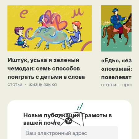
Иштук, уська и зеленый
«Едь», «езж
чемодан: семь способов
«поезжай»? 
поиграть с детьми в слова
повелевать 
статьи
жизнь языка
статьи
правил
Новые публикации Грамоты в
вашей почте