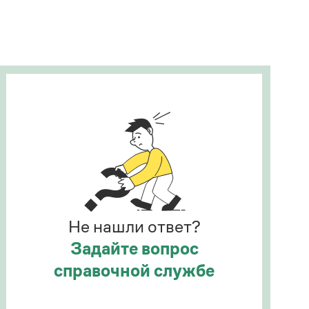
Рекомендуем
Учебник Грамоты
Правила русского языка: от азов до тонкостей
Интерактивные упражнения: от простого к
сложному
Скороговорки
Издательство
Словари
Научпоп
Не нашли ответ?
Учебники и справочники
Все книги
Задайте вопрос
справочной службе