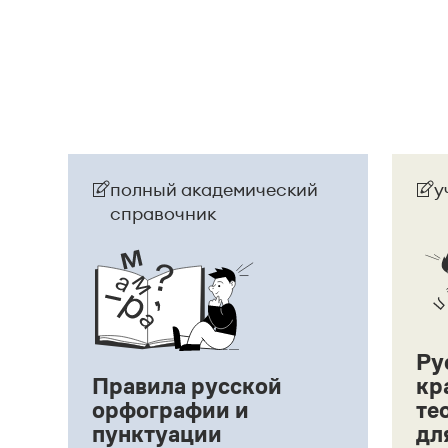
Мужская фамилия
Танчин
склоняется, женская
Танчин
). Если у Вашей сестры в паспорте / св
нужно писать:
Анна Танчин, тетрадь Анны Та
фамилия в документе в именительном падеже
Танчина, тетрадь Анны Танчиной, выдать дип
Страница ответа
полный академический
у
справочник
Ру
Правила русской
кр
орфографии и
те
пунктуации
дл
ий,