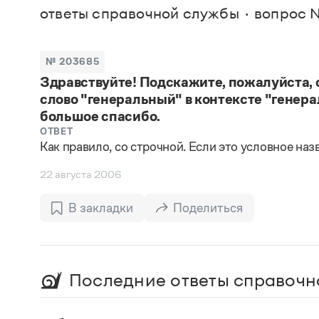
В. М
ответы справочной службы
вопрос 
Большой универсальный словарь русского языка
Спр
Сл
Русский орфографический словарь
Реда
Русское словесное ударение
Современный словарь иностранных слов
Вс
№ 203685
Все
Словарь антонимов
Здравствуйте! Подскажите, пожалуйста, 
Словарь методических терминов
слово "генеральный" в контексте "генера
Словарь русских имён
Словарь синонимов
большое спасибо.
Словарь собственных имён
ОТВЕТ
Словарь трудностей русского языка
Как правило, со строчной. Если это условное наз
Управление в русском языке
Словари русского языка как государственного
22 августа 2006
В закладки
Поделиться
Последние ответы справочн