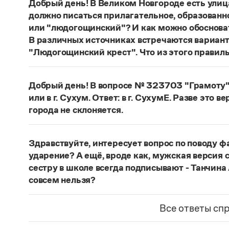
Добрый день! В Великом Новгороде есть улиц
должно писаться прилагательное, образованн
или "людогощинский"? И как можно обосноват
В различных источниках встречаются вариан
"Людогощинский крест". Что из этого правил
Есть орфографическое правило: в прилагатель
-
а
(-
я
), пишется суффикс -
инск
-. Правильно:
Лю
Добрый день! В вопросе № 323703 "Грамоту" 
балашихинский
,
Ельня
—
ельнинский
,
Истра
или в г. Сухум. Ответ: в г. СухумЕ. Разве это в
охтинский
,
Ялта
—
ялтинский
.
города не склоняется.
Страница ответа
Если название используется в форме
Сухум
, о
в г. Сухуме
. Если название используется в фор
Здравствуйте, интересует вопрос по поводу ф
названия выходит далеко за рамки лингвисти
ударение? А ещё, вроде как, мужская версия с
средством выражения тех или иных политическ
сестру в школе всегда подписывают - Танчина
языка фиксируют оба варианта.
совсем нельзя?
Страница ответа
Место ударения в фамилии определяет ее носи
спрашивать у него. Или справиться в энциклоп
Все ответы сп
представлены.