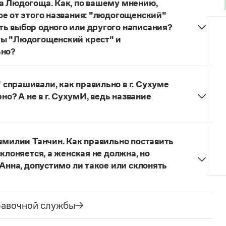
а Людогоща. Как, по вашему мнению,
ое от этого названия: "людогощенский"
ь выбор одного или другого написания?
ты "Людогощенский крест" и
ьно?
ных, образованных от географических названий на
догоща
—
людогощинский
. Ср.:
Балашиха
—
спрашивали, как правильно в г. Сухуме
—
истринский
,
Находка
—
находкинский
,
Охта
—
ерно? А не в г. СухумИ, ведь название
но склоняется:
в Сухуме, в городе Сухуме,
ме
Сухуми
, оно не склоняется. Вопрос о форме
амилии Танчин. Как правильно поставить
ки (выбор той или иной формы может быть
клоняется, а женская не должна, но
их взглядов), но нормативные словари русского
 Анна, допустимо ли такое или склонять
тель, поэтому о правильном ударении нужно
едии, если сведения о носителе фамилии в ней
равочной службы