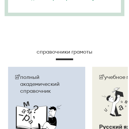
справочники грамоты
полный
учебное 
академический
справочник
Русский я