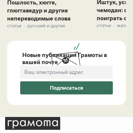
Иштук, уськ
Пошлость, хюгге,
чемодан: се
глюггаведур и другие
поиграть с д
непереводимые слова
статьи
жизнь 
статьи
русский и другие
Новые публикации Грамоты в
вашей почте
Подписаться