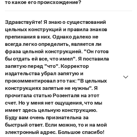
Управление в русском языке
Правила русской орфографии и пунктуации
то какое его происхождение?
Словари русского языка как государственного
Словарь русских имён
(1956)
Нет, не существует и не существовало. Это
Словарь методических терминов
выдуманное слово.
Здравствуйте! Я знаю о существований
Страница ответа
Справочники
цельных конструкций и правила знаков
препинания в них. Однако далеко не
Правила русской орфографии и пунктуации
всегда легко определить, является ли
Русский язык. Краткий теоретический курс
фраза цельной конструкцией. "Он готов
для школьников
бы отдать ей все, что имел". Я поставила
Письмовник
запятую перед "что". Корректор
Справочник по пунктуации
Словарь-справочник трудностей
издательства убрал запятую и
Справочник по фразеологии
прокомментировал это так: "В цельных
Азбучные истины
конструкциях запятые не нужны". Я
Словарь-справочник непростые слова
прочитала статью Розенталя на этот
Все справочники портала
счет. Но у меня нет ощущения, что мы
имеет здесь цельную конструкцию.
Буду вам очень признательна за
Журнал
быстрый ответ. Если можно, то и на мой
электронный адрес. Большое спасибо!
Новости и события