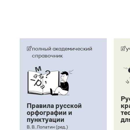
полный академический
у
справочник
Ру
Правила русской
кр
орфографии и
те
пунктуации
дл
ий,
В. В. Лопатин (ред.)