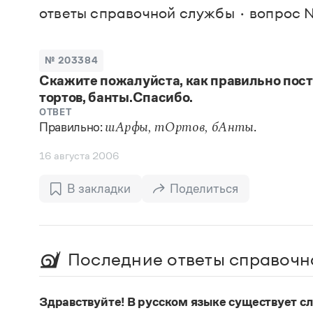
В. М
ответы справочной службы
вопрос 
Большой универсальный словарь русского языка
Спр
Сл
Русский орфографический словарь
Реда
Русское словесное ударение
Современный словарь иностранных слов
Вс
№ 203384
Все
Словарь антонимов
Скажите пожалуйста, как правильно пост
Словарь методических терминов
тортов, банты.Спасибо.
Словарь русских имён
Словарь синонимов
ОТВЕТ
Словарь собственных имён
Правильно:
.
шАрфы, тОртов, бАнты
Словарь трудностей русского языка
Управление в русском языке
16 августа 2006
Словари русского языка как государственного
В закладки
Поделиться
Последние ответы справочн
Здравствуйте! В русском языке существует сло