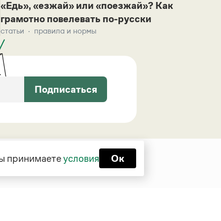
«Едь», «езжай» или «поезжай»? Как
грамотно повелевать по-русски
статьи
правила и нормы
Подписаться
 вы принимаете
условия
Ок
Функционирует при финансовой