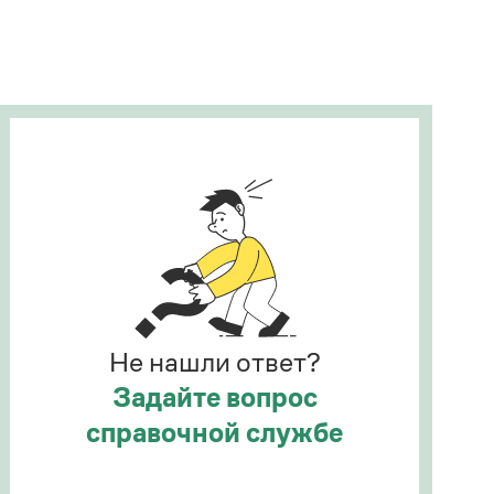
Рекомендуем
Учебник Грамоты
Правила русского языка: от азов до тонкостей
Интерактивные упражнения: от простого к
сложному
Скороговорки
Издательство
Словари
Научпоп
Не нашли ответ?
Учебники и справочники
Все книги
Задайте вопрос
справочной службе