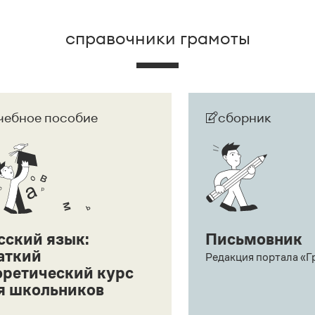
справочники грамоты
чебное пособие
сборник
сский язык:
Письмовник
аткий
Редакция портала «Г
оретический курс
я школьников