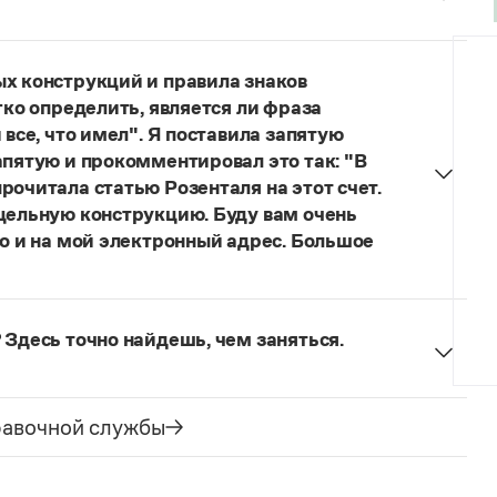
думанное слово.
ых конструкций и правила знаков
гко определить, является ли фраза
 все, что имел". Я поставила запятую
апятую и прокомментировал это так: "В
рочитала статью Розенталя на этот счет.
 цельную конструкцию. Буду вам очень
то и на мой электронный адрес. Большое
я говорить о цельном по смыслу выражении
зенталя).
Он готов был отдать ей всё, что имел
 Здесь точно найдешь, чем заняться.
ельное предложение с соотносительным словом
чиненного предложения (придаточная часть
е).
равочной службы