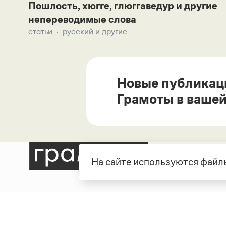
Пошлость, хюгге, глюггаведур и другие
непереводимые слова
статьи
русский и другие
Новые публикац
Грамоты в вашей
На сайте используются файлы
Рубрики
О про
Справочная служба
О порт