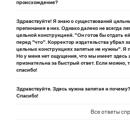
происхождение?
Нет, не существует и не существовало. Это вы
Страница ответа
Здравствуйте! Я знаю о существований цельн
препинания в них. Однако далеко не всегда ле
цельной конструкцией. "Он готов бы отдать ей
перед "что". Корректор издательства убрал з
цельных конструкциях запятые не нужны". Я п
Но у меня нет ощущения, что мы имеет здесь
признательна за быстрый ответ. Если можно, 
спасибо!
Действительно, в данном случае не приходитс
(термин из справочника по пунктуации Д. Э. Ро
Здравствуйте. Здесь нужна запятая и почему?
— сложноподчиненное местоименно-соотносит
Спасибо!
всё
.
Запятая нужна, она отделяет части сложнопод
Страница ответа
представляет собой инфинитивное предложени
Все ответы сп
Страница ответа