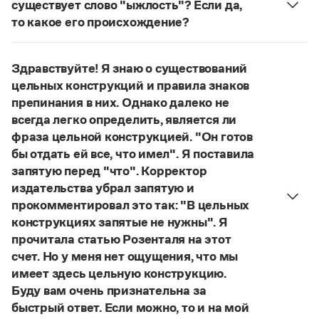
Управление в русском языке
Правила русской орфографии и пунктуации
существует слово "ыжлость"? Если да,
Словари русского языка как государственного
Словарь русских имён
(1956)
то какое его происхождение?
Словарь методических терминов
Нет, не существует и не существовало. Это
выдуманное слово.
Справочники
Здравствуйте! Я знаю о существований
Страница ответа
цельных конструкций и правила знаков
Правила русской орфографии и пунктуации
препинания в них. Однако далеко не
Русский язык. Краткий теоретический курс
всегда легко определить, является ли
для школьников
фраза цельной конструкцией. "Он готов
Письмовник
бы отдать ей все, что имел". Я поставила
Справочник по пунктуации
Словарь-справочник трудностей
запятую перед "что". Корректор
Справочник по фразеологии
издательства убрал запятую и
Азбучные истины
прокомментировал это так: "В цельных
Словарь-справочник непростые слова
конструкциях запятые не нужны". Я
Все справочники портала
прочитала статью Розенталя на этот
счет. Но у меня нет ощущения, что мы
имеет здесь цельную конструкцию.
Журнал
Буду вам очень признательна за
быстрый ответ. Если можно, то и на мой
Новости и события