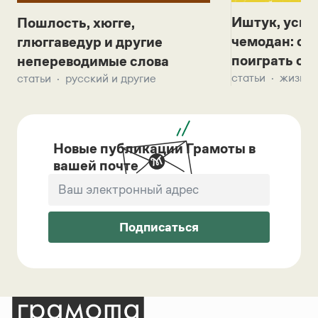
Иштук, уськ
Пошлость, хюгге,
чемодан: се
глюггаведур и другие
поиграть с д
непереводимые слова
статьи
жизнь 
статьи
русский и другие
Новые публикации Грамоты в
вашей почте
Подписаться