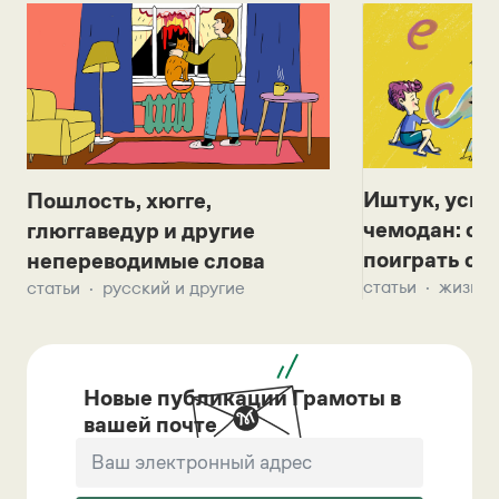
Иштук, уськ
Пошлость, хюгге,
чемодан: се
глюггаведур и другие
поиграть с д
непереводимые слова
статьи
жизнь 
статьи
русский и другие
Новые публикации Грамоты в
вашей почте