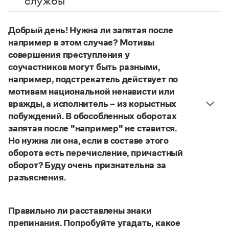
службы
Управление в русском языке
Правила русской орфографии и пунктуации
Словари русского языка как государственного
Словарь русских имён
(1956)
Словарь методических терминов
Добрый день! Нужна ли запятая после
например в этом случае? Мотивы
Справочники
совершения преступления у
соучастников могут быть разными,
Правила русской орфографии и пунктуации
например, подстрекатель действует по
Русский язык. Краткий теоретический курс
для школьников
мотивам национальной ненависти или
Письмовник
вражды, а исполнитель – из корыстных
Справочник по пунктуации
побуждений. В обособленных оборотах
Словарь-справочник трудностей
запятая после "например" не ставится.
Справочник по фразеологии
Но нужна ли она, если в составе этого
Азбучные истины
Словарь-справочник непростые слова
оборота есть перечисление, причастный
Все справочники портала
оборот? Буду очень признательна за
разъяснения.
«Правил русской орфографии и пунктуации»
В § 94
Журнал
под ред. В. В. Лопатина говорится, что вводные
Правильно ли расставлены знаки
слова и сочетания слов, стоящие на границе
препинания. Попробуйте угадать, какое
Новости и события
частей сложного предложения и относящиеся к