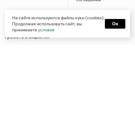
На сайте используются файлы куки (cookies).
Продолжая использовать сайт, вы
Ок
принимаете
условия
Грамота в соцсетях
Функционирует при финансовой поддержке Министерства
цифрового развития, связи и массовых коммуникаций
Российской Федерации
Перейти на старую версию
Грамоты
© Грамота.ru, 2000 – 2026
Свидетельство о регистрации СМИ: ЭЛ № ФС 77 - 84700,
выдано 10.02.2023
Дизайн — Мария Екимова /
Мотка