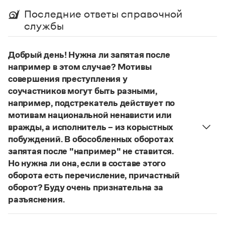
Управление в русском языке
Правила русской орфографии и пунктуации
Словари русского языка как государственного
Последние ответы справочной
Словарь русских имён
(1956)
службы
Словарь методических терминов
Справочники
Добрый день! Нужна ли запятая после
например в этом случае? Мотивы
Правила русской орфографии и пунктуации
совершения преступления у
Русский язык. Краткий теоретический курс
для школьников
соучастников могут быть разными,
Письмовник
например, подстрекатель действует по
Справочник по пунктуации
мотивам национальной ненависти или
Словарь-справочник трудностей
вражды, а исполнитель – из корыстных
Справочник по фразеологии
побуждений. В обособленных оборотах
Азбучные истины
Словарь-справочник непростые слова
запятая после "например" не ставится.
Все справочники портала
Но нужна ли она, если в составе этого
оборота есть перечисление, причастный
оборот? Буду очень признательна за
Журнал
разъяснения.
«Правил русской орфографии и пунктуации»
В § 94
Новости и события
под ред. В. В. Лопатина говорится, что вводные