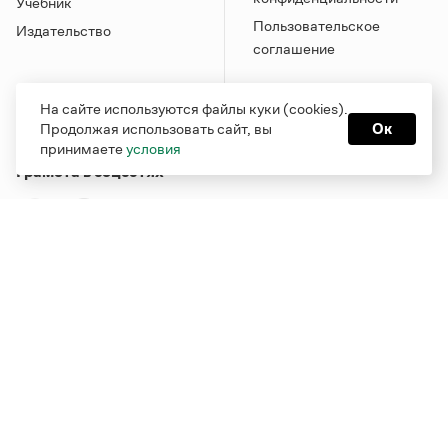
Учебник
Пользовательское
Издательство
соглашение
На сайте используются файлы куки (cookies).
Продолжая использовать сайт, вы
Ок
принимаете
условия
Грамота в соцсетях
Функционирует при финансовой поддержке Министерства
цифрового развития, связи и массовых коммуникаций
Российской Федерации
Перейти на старую версию
Грамоты
© Грамота.ru, 2000 – 2026
Свидетельство о регистрации СМИ: ЭЛ № ФС 77 - 84700,