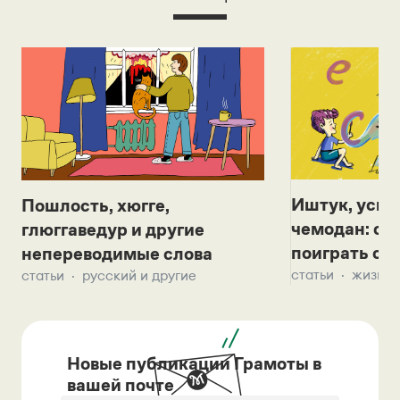
Иштук, уськ
Пошлость, хюгге,
чемодан: се
глюггаведур и другие
поиграть с д
непереводимые слова
статьи
жизнь 
статьи
русский и другие
Новые публикации Грамоты в
вашей почте