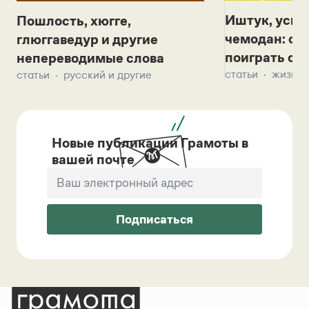
Иштук, уськ
Пошлость, хюгге,
чемодан: се
глюггаведур и другие
поиграть с д
непереводимые слова
статьи
жизнь 
статьи
русский и другие
Новые публикации Грамоты в
вашей почте
Подписаться