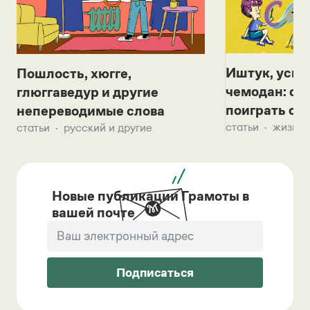
Иштук, уськ
Пошлость, хюгге,
чемодан: се
глюггаведур и другие
поиграть с д
непереводимые слова
статьи
жизнь 
статьи
русский и другие
Новые публикации Грамоты в
вашей почте
Подписаться