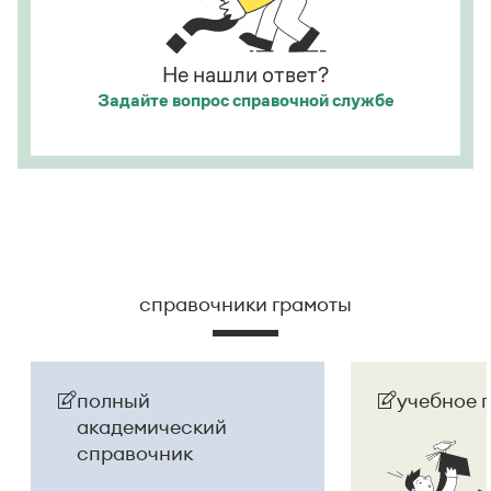
Страница ответа
Страница ответа
Не нашли ответ?
Задайте вопрос
справочной службе
справочники грамоты
полный
учебное 
академический
справочник