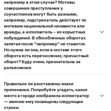
Управление в русском языке
Правила русской орфографии и пунктуации
например в этом случае? Мотивы
Словари русского языка как государственного
Словарь русских имён
(1956)
совершения преступления у
Словарь методических терминов
соучастников могут быть разными,
например, подстрекатель действует по
Справочники
мотивам национальной ненависти или
вражды, а исполнитель – из корыстных
Правила русской орфографии и пунктуации
побуждений. В обособленных оборотах
Русский язык. Краткий теоретический курс
запятая после "например" не ставится.
для школьников
Письмовник
Но нужна ли она, если в составе этого
Справочник по пунктуации
оборота есть перечисление, причастный
Словарь-справочник трудностей
оборот? Буду очень признательна за
Справочник по фразеологии
разъяснения.
Азбучные истины
«Правил русской орфографии и пунктуации»
Словарь-справочник непростые слова
В § 94
Все справочники портала
под ред. В. В. Лопатина говорится, что вводные
Правильно ли расставлены знаки
слова и сочетания слов, стоящие на границе
препинания. Попробуйте угадать, какое
частей сложного предложения и относящиеся к
место в городе изобразила иллюстратор
следующему за ними предложению,
Журнал
— именно ему посвящены следующие
не отделяются от него запятой:
Послышался
строки.
Новости и события
резкий стук, должно быть сорвалась ставня
(Ч.).