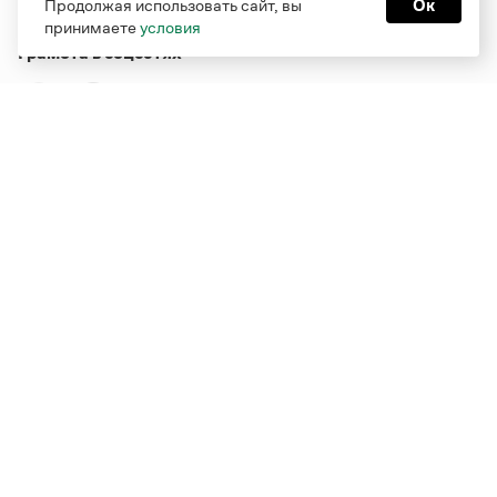
Продолжая использовать сайт, вы
Ок
принимаете
условия
Грамота в соцсетях
Функционирует при финансовой поддержке Министерства
цифрового развития, связи и массовых коммуникаций
Российской Федерации
Перейти на старую версию
Грамоты
© Грамота.ru, 2000 – 2026
Свидетельство о регистрации СМИ: ЭЛ № ФС 77 - 84700,
выдано 10.02.2023
Дизайн — Мария Екимова /
Мотка
Реклама