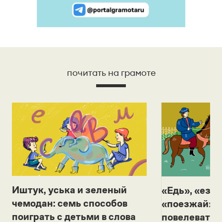
почитать на грамоте
Иштук, уська и зеленый
«Едь», «езж
чемодан: семь способов
«поезжай»? 
поиграть с детьми в слова
повелевать 