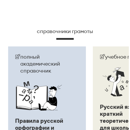
справочники грамоты
полный
учебное 
академический
справочник
Русский я
краткий
Правила русской
теоретиче
орфографии и
для школь