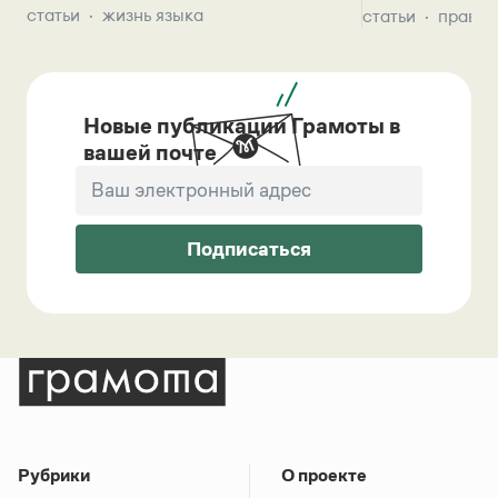
статьи
жизнь языка
статьи
правил
Новые публикации Грамоты в
вашей почте
Подписаться
Рубрики
О проекте