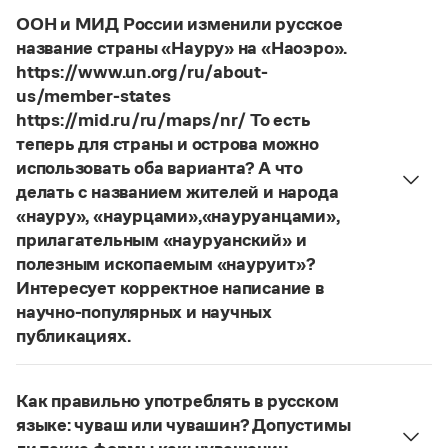
Управление в русском языке
Правила русской орфографии и пунктуации
женская).
Словари русского языка как государственного
ООН и МИД России изменили русское
Словарь русских имён
(1956)
Страница ответа
название страны «Науру» на «Наоэро».
Словарь методических терминов
https://www.un.org/ru/about-
Справочники
us/member-states
https://mid.ru/ru/maps/nr/ То есть
Правила русской орфографии и пунктуации
теперь для страны и острова можно
Русский язык. Краткий теоретический курс
использовать оба варианта? А что
для школьников
делать с названием жителей и народа
Письмовник
«науру», «наурцами»,«науруанцами»,
Справочник по пунктуации
Словарь-справочник трудностей
прилагательным «науруанский» и
Справочник по фразеологии
полезным ископаемым «науруит»?
Азбучные истины
Интересует корректное написание в
Словарь-справочник непростые слова
научно-популярных и научных
Все справочники портала
публикациях.
Изменение касается только официального
названия государства. Все остальные слова,
Журнал
Как правильно употреблять в русском
образованные от топонима
Науру
, никуда из
языке: чуваш или чувашин? Допустимы
русского языка не делись и по-прежнему могут
Новости и события