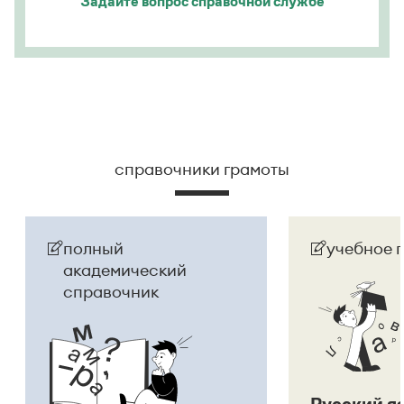
Задайте вопрос
справочной службе
Страница ответа
справочники грамоты
полный
учебное 
академический
справочник