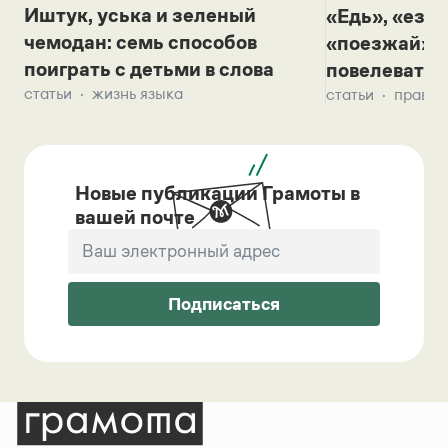
Иштук, уська и зеленый
«Едь», «езж
чемодан: семь способов
«поезжай»? 
поиграть с детьми в слова
повелевать 
статьи
жизнь языка
статьи
правил
Новые публикации Грамоты в
вашей почте
Подписаться