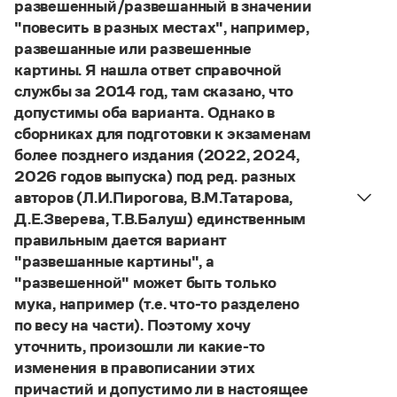
Управление в русском языке
Правила русской орфографии и пунктуации
развешенный/развешанный в значении
Словари русского языка как государственного
Словарь русских имён
(1956)
"повесить в разных местах", например,
Словарь методических терминов
развешанные или развешенные
картины. Я нашла ответ справочной
Справочники
службы за 2014 год, там сказано, что
допустимы оба варианта. Однако в
Правила русской орфографии и пунктуации
сборниках для подготовки к экзаменам
Русский язык. Краткий теоретический курс
более позднего издания (2022, 2024,
для школьников
Письмовник
2026 годов выпуска) под ред. разных
Справочник по пунктуации
авторов (Л.И.Пирогова, В.М.Татарова,
Словарь-справочник трудностей
Д.Е.Зверева, Т.В.Балуш) единственным
Справочник по фразеологии
правильным дается вариант
Азбучные истины
"развешанные картины", а
Словарь-справочник непростые слова
Все справочники портала
"развешенной" может быть только
мука, например (т.е. что-то разделено
по весу на части). Поэтому хочу
уточнить, произошли ли какие-то
Журнал
изменения в правописании этих
причастий и допустимо ли в настоящее
Новости и события