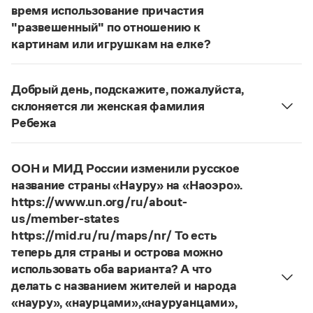
Статьи
время использование причастия
Монологи
"развешенный" по отношению к
Интервью
картинам или игрушкам на елке?
Лекции и подкасты
ответ
Наш
2014 года по-прежнему актуален.
Рекомендуем
Авторы пособий, о которых Вы говорите, почему-
Добрый день, подскажите, пожалуйста,
то игнорируют рекомендации нормативных
склоняется ли женская фамилия
словарей русского языка, в которых указан глагол
Учебник Грамоты
Ребежа
развесить
(от него образована форма
Фамилия
Ребежа
склоняется (и мужская, и
развешенный
) со значением «повесить в разных
Правила русского языка: от азов до тонкостей
женская).
Интерактивные упражнения: от простого к сложному
местах (несколько, много предметов)». Ср.:
Я
ООН и МИД России изменили русское
Скороговорки
Страница ответа
знаю, что на стенах своей квартиры вы развесили
название страны «Науру» на «Наоэро».
разные географические карты.
И. С. Тургенев,
https://www.un.org/ru/about-
Бретер. И эти карты, безусловно, развешены.
us/member-states
Издательство
https://mid.ru/ru/maps/nr/ То есть
Страница ответа
теперь для страны и острова можно
Словари
использовать оба варианта? А что
Научпоп
делать с названием жителей и народа
Учебники и справочники
«науру», «наурцами»,«науруанцами»,
Все книги