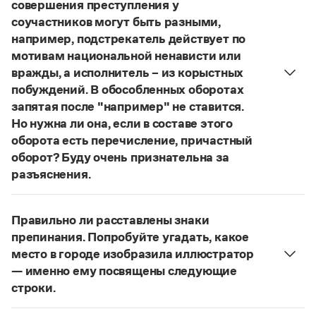
Управление в русском языке
Правила русской орфографии и пунктуации
совершения преступления у
Словари русского языка как государственного
Словарь русских имён
(1956)
соучастников могут быть разными,
Словарь методических терминов
например, подстрекатель действует по
мотивам национальной ненависти или
Справочники
вражды, а исполнитель – из корыстных
побуждений. В обособленных оборотах
Правила русской орфографии и пунктуации
запятая после "например" не ставится.
Русский язык. Краткий теоретический курс
Но нужна ли она, если в составе этого
для школьников
Письмовник
оборота есть перечисление, причастный
Справочник по пунктуации
оборот? Буду очень признательна за
Словарь-справочник трудностей
разъяснения.
Справочник по фразеологии
«Правил русской орфографии и пунктуации»
В § 94
Азбучные истины
под ред. В. В. Лопатина говорится, что вводные
Словарь-справочник непростые слова
Правильно ли расставлены знаки
Все справочники портала
слова и сочетания слов, стоящие на границе
препинания. Попробуйте угадать, какое
частей сложного предложения и относящиеся к
место в городе изобразила иллюстратор
следующему за ними предложению,
— именно ему посвящены следующие
не отделяются от него запятой:
Послышался
Журнал
строки.
резкий стук, должно быть сорвалась ставня
(Ч.).
Нужно закрыть запятой придаточную часть:
Новости и события
По этому правилу запятая после
например