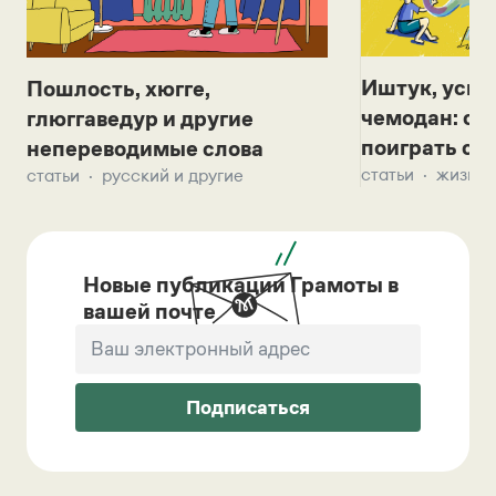
Иштук, уськ
Пошлость, хюгге,
чемодан: се
глюггаведур и другие
поиграть с д
непереводимые слова
статьи
жизнь 
статьи
русский и другие
Новые публикации Грамоты в
вашей почте
Подписаться