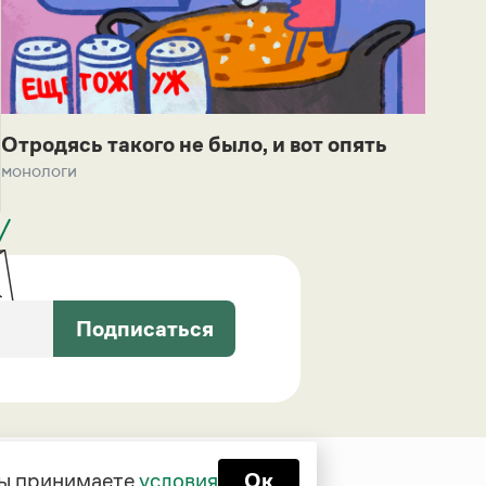
Отродясь такого не было, и вот опять
монологи
Подписаться
 вы принимаете
условия
Ок