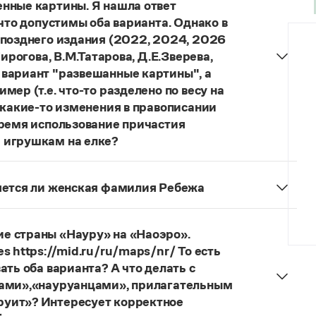
нные картины. Я нашла ответ
 что допустимы оба варианта. Однако в
 позднего издания (2022, 2024, 2026
ирогова, В.М.Татарова, Д.Е.Зверева,
 вариант "развешанные картины", а
ер (т.е. что-то разделено по весу на
 какие-то изменения в правописании
время использование причастия
 игрушкам на елке?
торы пособий, о которых Вы говорите, почему-то
й русского языка, в которых указан глагол
няется ли женская фамилия Ребежа
ный
) со значением «повесить в разных местах
ская).
о на стенах своей квартиры вы развесили разные
 И эти карты, безусловно, развешены.
е страны «Науру» на «Наоэро».
s https://mid.ru/ru/maps/nr/ То есть
ать оба варианта? А что делать с
цами»,«науруанцами», прилагательным
руит»? Интересует корректное