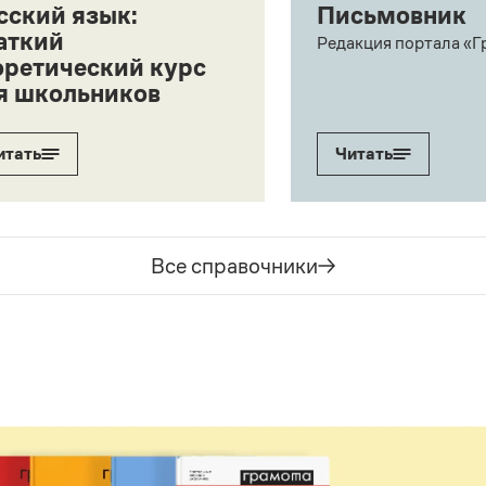
сский язык:
Письмовник
аткий
Редакция портала «Г
оретический курс
я школьников
итать
Читать
Все справочники