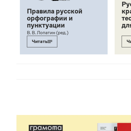
Ру
Правила русской
кр
орфографии и
те
пунктуации
дл
ий,
В. В. Лопатин (ред.)
Читать
Ч