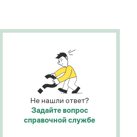
Рекомендуем
Учебник Грамоты
Правила русского языка: от азов до тонкостей
Интерактивные упражнения: от простого к
сложному
Скороговорки
Издательство
Словари
Научпоп
Не нашли ответ?
Учебники и справочники
Все книги
Задайте вопрос
справочной службе