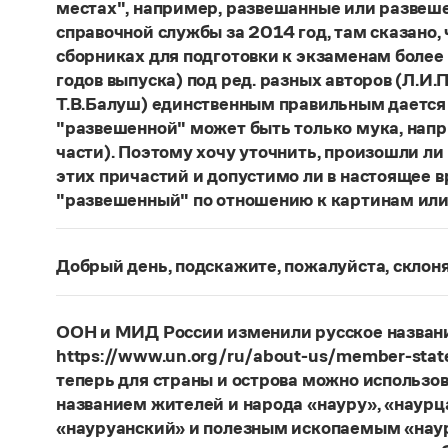
местах", например, развешанные или развеше
справочной службы за 2014 год, там сказано,
сборниках для подготовки к экзаменам более
годов выпуска) под ред. разных авторов (Л.И.П
Т.В.Балуш) единственным правильным дается
"развешенной" может быть только мука, наприм
части). Поэтому хочу уточнить, произошли ли
этих причастий и допустимо ли в настоящее 
"развешенный" по отношению к картинам или
ответ
Наш
2014 года по-прежнему актуален. Ав
игнорируют рекомендации нормативных словаре
Добрый день, подскажите, пожалуйста, скло
развесить
(от него образована форма
развешен
Фамилия
Ребежа
склоняется (и мужская, и жен
(несколько, много предметов)». Ср.:
Я знаю, чт
географические карты.
И. С. Тургенев, Бретер.
Страница ответа
ООН и МИД России изменили русское названи
https://www.un.org/ru/about-us/member-state
Страница ответа
теперь для страны и острова можно использов
названием жителей и народа «науру», «наур
«науруанский» и полезным ископаемым «нау