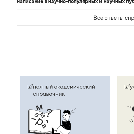
написание в научно-популярных и научных пу
Изменение касается только официального назв
образованные от топонима
Науру
, никуда из 
Все ответы сп
использованы в любых текстах. Здесь можно о
скользкую дорожку, уводящую в бездну острейш
прилагательное
белорусский
, хотя официально
Беларусь
. И
молдаване
остались в русском язы
стало
Молдовой
.
Страница ответа
полный академический
у
справочник