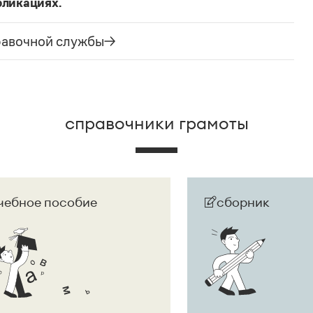
бликациях.
ания государства. Все остальные слова,
русского языка не делись и по-прежнему могут быть
равочной службы
сторожно вспомнить (хотя мы и вступаем на
их дискуссий), что в русском языке осталось
е название государства изменилось на
Республика
ке
молдаванами
, когда государство официально
справочники грамоты
чебное пособие
сборник