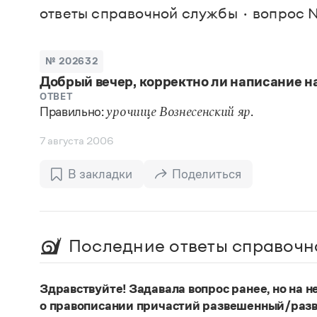
В. М
ответы справочной службы
вопрос 
Большой универсальный словарь русского языка
Спр
Сл
Русский орфографический словарь
Реда
Русское словесное ударение
Современный словарь иностранных слов
Вс
№ 202632
Все
Словарь антонимов
Добрый вечер, корректно ли написание н
Словарь методических терминов
Словарь русских имён
ОТВЕТ
Правильно:
.
Словарь синонимов
урочище Вознесенский яр
Словарь собственных имён
Словарь трудностей русского языка
7 августа 2006
Управление в русском языке
Словари русского языка как государственного
В закладки
Поделиться
Последние ответы справочн
Здравствуйте! Задавала вопрос ранее, но на не
о правописании причастий развешенный/разв