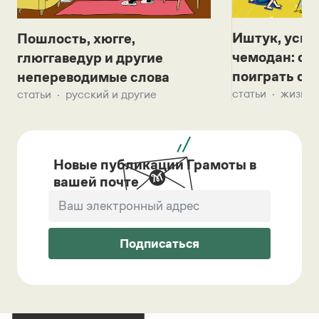
Иштук, уськ
Пошлость, хюгге,
чемодан: се
глюггаведур и другие
поиграть с д
непереводимые слова
статьи
жизнь 
статьи
русский и другие
Новые публикации Грамоты в
вашей почте
Подписаться