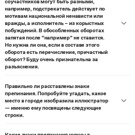
соучастников могут быть разными,
Управление в русском языке
Правила русской орфографии и пунктуации
Словари русского языка как государственного
например, подстрекатель действует по
Словарь русских имён
(1956)
мотивам национальной ненависти или
Словарь методических терминов
вражды, а исполнитель – из корыстных
Справочники
побуждений. В обособленных оборотах
запятая после "например" не ставится.
Правила русской орфографии и пунктуации
Но нужна ли она, если в составе этого
Русский язык. Краткий теоретический курс
оборота есть перечисление, причастный
для школьников
оборот? Буду очень признательна за
Письмовник
Справочник по пунктуации
разъяснения.
Словарь-справочник трудностей
«Правил русской орфографии и пунктуации»
В § 94
Справочник по фразеологии
под ред. В. В. Лопатина говорится, что вводные
Азбучные истины
Правильно ли расставлены знаки
слова и сочетания слов, стоящие на границе
Словарь-справочник непростые слова
препинания. Попробуйте угадать, какое
Все справочники портала
частей сложного предложения и относящиеся к
место в городе изобразила иллюстратор
следующему за ними предложению,
— именно ему посвящены следующие
не отделяются от него запятой:
Послышался
строки.
резкий стук, должно быть сорвалась ставня
(Ч.).
Журнал
Нужно закрыть запятой придаточную часть:
По этому правилу запятая после
например
Попробуйте угадать, какое место в городе
Новости и события
не нужна:
Мотивы совершения преступления у
Какие знаки препинания нужны в