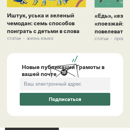
Иштук, уська и зеленый
«Едь», «езж
чемодан: семь способов
«поезжай»? 
поиграть с детьми в слова
повелевать 
статьи
жизнь языка
статьи
правил
Новые публикации Грамоты в
вашей почте
Подписаться