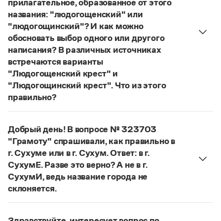
прилагательное, образованное от этого
Управление в русском языке
Правила русской орфографии и пунктуации
Словари русского языка как государственного
названия: "людогощенский" или
Словарь русских имён
(1956)
"людогощинский"? И как можно
Словарь методических терминов
обосновать выбор одного или другого
Справочники
написания? В различных источниках
встречаются варианты
Правила русской орфографии и пунктуации
"Людогощенский крест" и
Русский язык. Краткий теоретический курс
"Людогощинский крест". Что из этого
для школьников
правильно?
Письмовник
Справочник по пунктуации
Есть орфографическое правило:
Словарь-справочник трудностей
в прилагательных, образованных от
Справочник по фразеологии
Добрый день! В вопросе № 323703
географических названий на -
а
(-
я
), пишется
Азбучные истины
"Грамоту" спрашивали, как правильно в
суффикс -
инск
-. Правильно:
Людогоща
—
Словарь-справочник непростые слова
г. Сухуме или в г. Сухум. Ответ: в г.
Все справочники портала
людогощинский
. Ср.:
Балашиха
—
балашихинский
,
СухумЕ. Разве это верно? А не в г.
Ельня
—
ельнинский
,
Истра
—
истринский
,
СухумИ, ведь название города не
Находка
—
находкинский
,
Охта
—
охтинский
,
склоняется.
Ялта
—
ялтинский
.
Журнал
Если название используется в форме
Сухум
, оно
Страница ответа
склоняется:
в Сухуме, в городе Сухуме,
Новости и события
Здравствуйте, интересует вопрос по