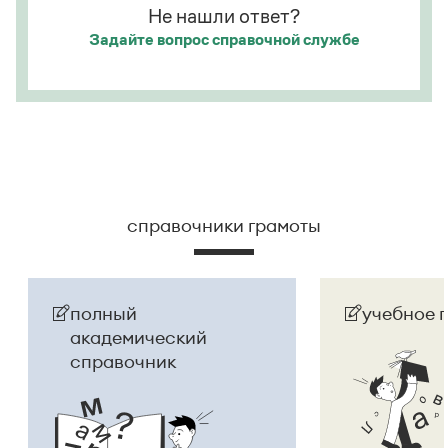
Не нашли ответ?
именительном падеже имеет форму
Танчина
, она
Задайте вопрос
справочной службе
склоняется:
Анна Танчина, тетрадь Анны
Танчиной, выдать диплом Анне Танчиной
.
Страница ответа
справочники грамоты
полный
учебное 
академический
справочник