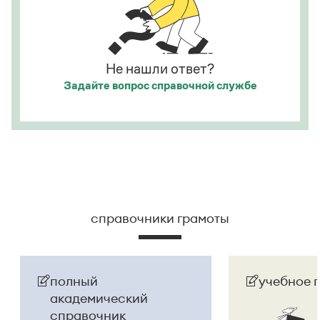
«Инновация сезона» и «Признание аудитории»
.
а исполнитель — из корыстных побуждений
.
Страница ответа
Страница ответа
Не нашли ответ?
Задайте вопрос
справочной службе
справочники грамоты
полный
учебное 
академический
справочник