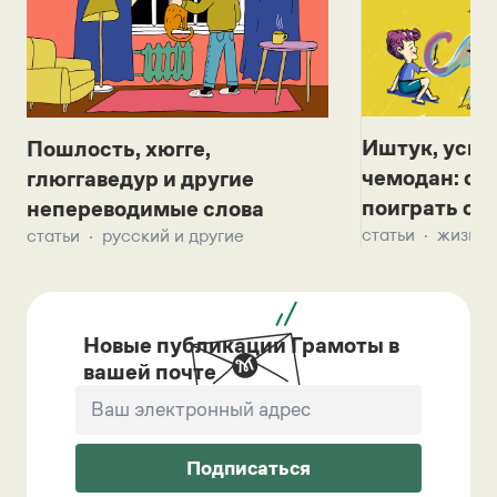
Иштук, уськ
Пошлость, хюгге,
чемодан: се
глюггаведур и другие
поиграть с д
непереводимые слова
статьи
жизнь 
статьи
русский и другие
Новые публикации Грамоты в
вашей почте
Подписаться