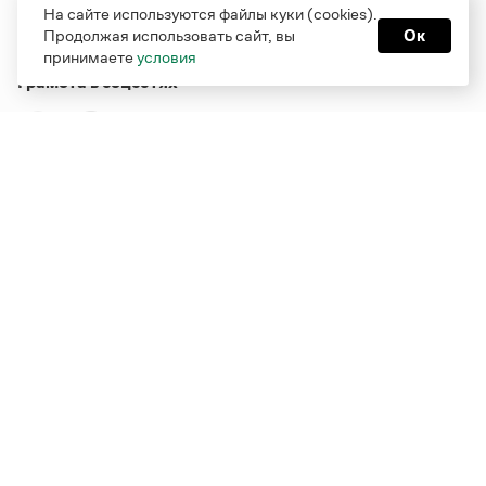
На сайте используются файлы куки (cookies).
Продолжая использовать сайт, вы
Ок
принимаете
условия
Грамота в соцсетях
Функционирует при финансовой поддержке Министерства
цифрового развития, связи и массовых коммуникаций
Российской Федерации
Перейти на старую версию
Грамоты
© Грамота.ru, 2000 – 2026
Свидетельство о регистрации СМИ: ЭЛ № ФС 77 - 84700,
выдано 10.02.2023
Дизайн — Мария Екимова /
Мотка