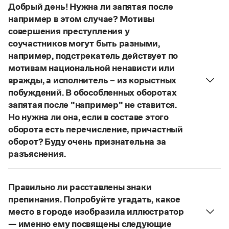
Управление в русском языке
Правила русской орфографии и пунктуации
Добрый день! Нужна ли запятая после
Словари русского языка как государственного
Словарь русских имён
(1956)
например в этом случае? Мотивы
Словарь методических терминов
совершения преступления у
соучастников могут быть разными,
Справочники
например, подстрекатель действует по
мотивам национальной ненависти или
Правила русской орфографии и пунктуации
вражды, а исполнитель – из корыстных
Русский язык. Краткий теоретический курс
для школьников
побуждений. В обособленных оборотах
Письмовник
запятая после "например" не ставится.
Справочник по пунктуации
Но нужна ли она, если в составе этого
Словарь-справочник трудностей
оборота есть перечисление, причастный
Справочник по фразеологии
оборот? Буду очень признательна за
Азбучные истины
Словарь-справочник непростые слова
разъяснения.
Все справочники портала
«Правил русской орфографии и пунктуации»
В § 94
под ред. В. В. Лопатина говорится, что вводные
Правильно ли расставлены знаки
слова и сочетания слов, стоящие на границе
препинания. Попробуйте угадать, какое
Журнал
частей сложного предложения и относящиеся к
место в городе изобразила иллюстратор
следующему за ними предложению,
— именно ему посвящены следующие
Новости и события
не отделяются от него запятой:
Послышался