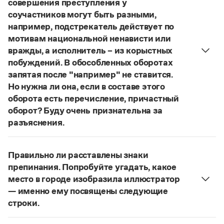
совершения преступления у
Управление в русском языке
Правила русской орфографии и пунктуации
Словари русского языка как государственного
соучастников могут быть разными,
Словарь русских имён
(1956)
например, подстрекатель действует по
Словарь методических терминов
мотивам национальной ненависти или
Справочники
вражды, а исполнитель – из корыстных
побуждений. В обособленных оборотах
Правила русской орфографии и пунктуации
запятая после "например" не ставится.
Русский язык. Краткий теоретический курс
Но нужна ли она, если в составе этого
для школьников
оборота есть перечисление, причастный
Письмовник
Справочник по пунктуации
оборот? Буду очень признательна за
Словарь-справочник трудностей
разъяснения.
Справочник по фразеологии
«Правил русской орфографии и пунктуации»
В § 94
Азбучные истины
под ред. В. В. Лопатина говорится, что вводные
Словарь-справочник непростые слова
Правильно ли расставлены знаки
Все справочники портала
слова и сочетания слов, стоящие на границе
препинания. Попробуйте угадать, какое
частей сложного предложения и относящиеся к
место в городе изобразила иллюстратор
следующему за ними предложению,
— именно ему посвящены следующие
не отделяются от него запятой:
Послышался
Журнал
строки.
резкий стук, должно быть сорвалась ставня
(Ч.).
Нужно закрыть запятой придаточную часть:
Новости и события
По этому правилу запятая после
например