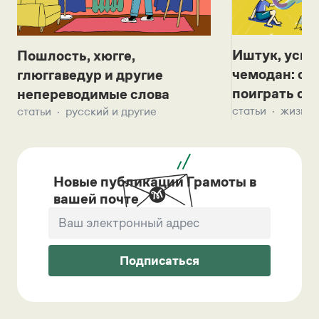
Иштук, уськ
Пошлость, хюгге,
чемодан: се
глюггаведур и другие
поиграть с д
непереводимые слова
статьи
жизнь 
статьи
русский и другие
Новые публикации Грамоты в
вашей почте
Подписаться