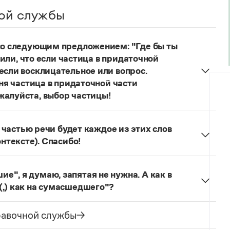
ой службы
 со следующим предложением: "Где бы ты
учили, что если частица в придаточной
если восклицательное или вопрос.
еня частица в придаточной части
жалуйста, выбор частицы!
одителях!
Частица
не
пишется в независимых
о не был!
й частью речи будет каждое из этих слов
онтексте). Спасибо!
льзуется для эмоционального усиления отказа
л. сообщения.
Щас!
— синтаксический
", я думаю, запятая не нужна. А как в
ложение) со значением категорического
(,) как на сумасшедшего"?
бо, иногда в сочетании с презрением, возмущением
как сумасшедшие
запятая не ставится, так как у
зеологический словарь. М., 2013. С. 273). Это
ение образа действия. В предложении
Она
равочной службы
ак препинания:
Ага, щас!
;
Ага! Щас!
ая ставится, так как сравнительный оборот имеет