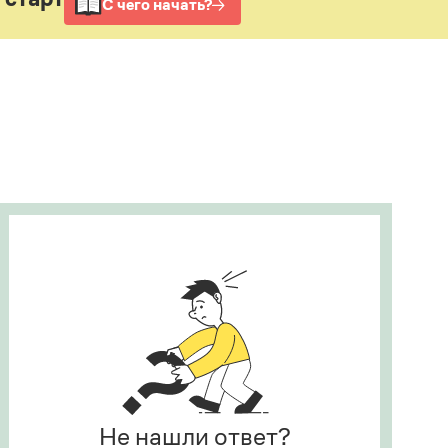
Рекомендуем
Учебник Грамоты
Правила русского языка: от азов до тонкостей
Интерактивные упражнения: от простого к
сложному
Скороговорки
Издательство
Словари
Научпоп
Учебники и справочники
Все книги
Не нашли ответ?