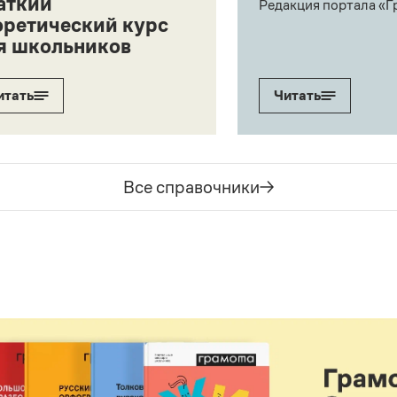
аткий
Редакция портала «Г
оретический курс
я школьников
итать
Читать
Все справочники