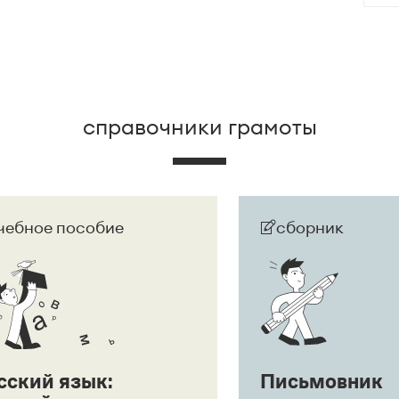
 развернут в придаточное предложение:
Она
дшего.
справочники грамоты
чебное пособие
сборник
сский язык:
Письмовник