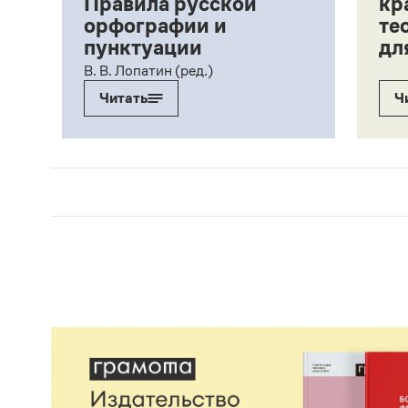
Правила русской
кр
орфографии и
те
пунктуации
дл
ий,
В. В. Лопатин (ред.)
Читать
Ч