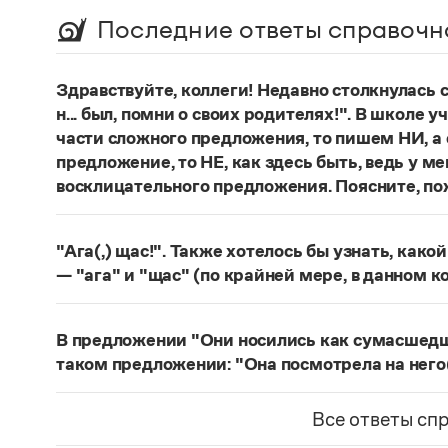
Последние ответы справочн
Здравствуйте, коллеги! Недавно столкнулась
н... был, помни о своих родителях!". В школе 
части сложного предложения, то пишем НИ, а 
предложение, то НЕ, как здесь быть, ведь у м
восклицательного предложения. Поясните, по
Правильно:
Где бы ты ни был, помни о своих р
восклицательных предложениях:
Где ты тольк
"Ага(,) щас!". Также хотелось бы узнать, како
Страница ответа
— "ага" и "щас" (по крайней мере, в данном к
частица
Ага
—
, которая в данном случае испо
говорящего поверить в достоверность какого-
В предложении "Они носились как сумасшедшие
фразеологизм (коммуникема, нечленимое пред
таком предложении: "Она посмотрела на него
отрицания, несогласия, отказа сделать что-ли
Действительно, в предложении
Они носились 
и т. п. (см.: Меликян В. Ю. Синтаксический фра
сравнительного оборота на первом плане знач
Все ответы сп
разные единицы, между которыми ставится зн
посмотрела на него, как на сумасшедшего
запят